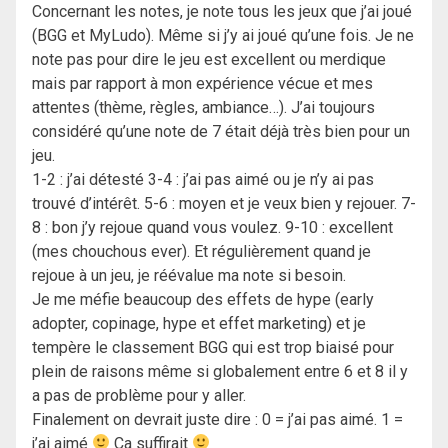
Concernant les notes, je note tous les jeux que j’ai joué
(BGG et MyLudo). Même si j’y ai joué qu’une fois. Je ne
note pas pour dire le jeu est excellent ou merdique
mais par rapport à mon expérience vécue et mes
attentes (thème, règles, ambiance…). J’ai toujours
considéré qu’une note de 7 était déjà très bien pour un
jeu.
1-2 : j’ai détesté 3-4 : j’ai pas aimé ou je n’y ai pas
trouvé d’intérêt. 5-6 : moyen et je veux bien y rejouer. 7-
8 : bon j’y rejoue quand vous voulez. 9-10 : excellent
(mes chouchous ever). Et régulièrement quand je
rejoue à un jeu, je réévalue ma note si besoin.
Je me méfie beaucoup des effets de hype (early
adopter, copinage, hype et effet marketing) et je
tempère le classement BGG qui est trop biaisé pour
plein de raisons même si globalement entre 6 et 8 il y
a pas de problème pour y aller.
Finalement on devrait juste dire : 0 = j’ai pas aimé. 1 =
j’ai aimé
Ca suffirait