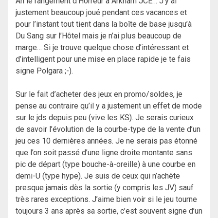
Ah le rangement d’Horreur à Arkham JCE… J’y ai
justement beaucoup joué pendant ces vacances et
pour l’instant tout tient dans la boîte de base jusqu’à
Du Sang sur l’Hôtel mais je n’ai plus beaucoup de
marge… Si je trouve quelque chose d’intéressant et
d’intelligent pour une mise en place rapide je te fais
signe Polgara ;-).
Sur le fait d’acheter des jeux en promo/soldes, je
pense au contraire qu’il y a justement un effet de mode
sur le jds depuis peu (vive les KS). Je serais curieux
de savoir l’évolution de la courbe-type de la vente d’un
jeu ces 10 dernières années. Je ne serais pas étonné
que l’on soit passé d’une ligne droite montante sans
pic de départ (type bouche-à-oreille) à une courbe en
demi-U (type hype). Je suis de ceux qui n’achète
presque jamais dès la sortie (y compris les JV) sauf
très rares exceptions. J’aime bien voir si le jeu tourne
toujours 3 ans après sa sortie, c’est souvent signe d’un