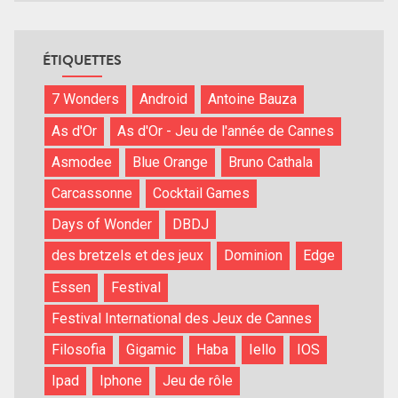
ÉTIQUETTES
7 Wonders
Android
Antoine Bauza
As d'Or
As d'Or - Jeu de l'année de Cannes
Asmodee
Blue Orange
Bruno Cathala
Carcassonne
Cocktail Games
Days of Wonder
DBDJ
des bretzels et des jeux
Dominion
Edge
Essen
Festival
Festival International des Jeux de Cannes
Filosofia
Gigamic
Haba
Iello
IOS
Ipad
Iphone
Jeu de rôle