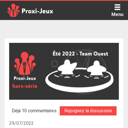
Skip
to
Menu
content
Proxi Jeux - Le podcast qui vous parle de jeux de société
Déjà 10 commentaires :
Rejoignez la discussion
29/07/2022