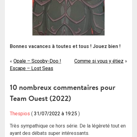
Bonnes vacances à toutes et tous ! Jouez bien !
Navigation
Opale – Scooby-Doo !
Comme si vous y étiez
Escape – Lost Seas
de
l’article
10 nombreux commentaires pour
Team Ouest (2022)
Thespios
31/07/2022 à 19:25
Très sympathique ce hors série. De la légèreté tout en
ayant des débats super intéressants.