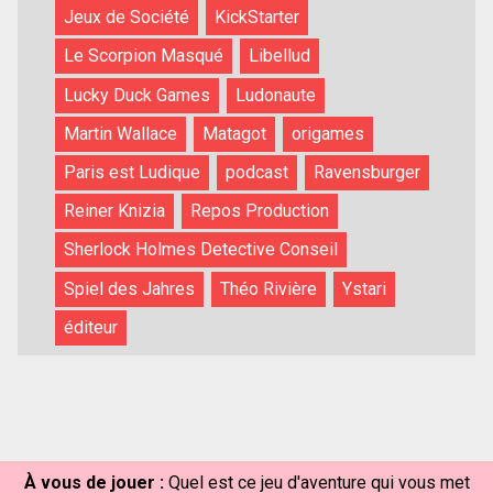
Jeux de Société
KickStarter
Le Scorpion Masqué
Libellud
Lucky Duck Games
Ludonaute
Martin Wallace
Matagot
origames
Paris est Ludique
podcast
Ravensburger
Reiner Knizia
Repos Production
Sherlock Holmes Detective Conseil
Spiel des Jahres
Théo Rivière
Ystari
éditeur
À vous de jouer :
Quel est ce jeu d'aventure qui vous met