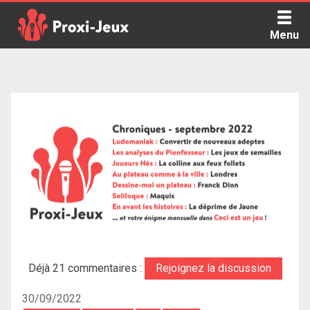
Skip
to
Menu
content
Proxi Jeux - Le podcast qui vous parle de jeux de société
Déjà 21 commentaires :
Rejoignez la discussion
30/09/2022