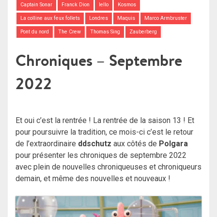
Captain Sonar
Franck Dion
Iello
Kosmos
La colline aux feux follets
Londres
Maquis
Marco Armbruster
Pont du nord
The Crew
Thomas Sing
Zauberberg
Chroniques – Septembre
2022
Et oui c’est la rentrée ! La rentrée de la saison 13 ! Et
pour poursuivre la tradition, ce mois-ci c’est le retour
de l’extraordinaire
ddschutz
aux côtés de
Polgara
pour présenter les chroniques de septembre 2022
avec plein de nouvelles chroniqueuses et chroniqueurs
demain, et même des nouvelles et nouveaux !