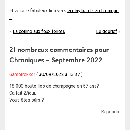
Et voici le fabuleux lien vers
la playlist de la chronique
!
Navigation
La colline aux feux follets
Le débrief
de
21 nombreux commentaires pour
l’article
Chroniques – Septembre 2022
Gametrekker
30/09/2022 à 13:37
18 000 bouteilles de champagne en 57 ans?
Ça fait 2/jour.
Vous êtes sûrs ?
Répondre