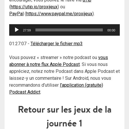
(
https://utip.io/proxijeux
) ou
PayPal
(
https://www.paypal.me/proxijeux
).
Lecteur
27:59
00:00
audio
01:27:07
-
Télécharger le fichier mp3
Vous pouvez « streamer » notre podcast ou
vous
abonner à notre flux Apple Podcast
. Si vous nous
appréciez, notez notre Podcast dans Apple Podcast et
laissez-y un commentaire ! Sur Android, nous vous
recommandons d’utiliser
l’application (gratuite)
Podcast Addict
.
Retour sur les jeux de la
journée 1