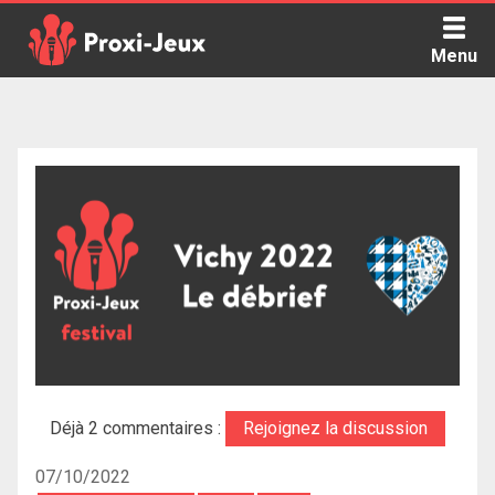
Skip
to
Menu
content
Proxi Jeux - Le podcast qui vous parle de jeux de société
Déjà 2 commentaires :
Rejoignez la discussion
07/10/2022