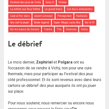
Festival des jeux de Vichy
Gozu X
Hiroba
La colline aux feux follets
Le grand kiwiz
Les tours ambulantes
Look at the stars
planet unknown
Précognition
Radlands
Sea salt & paper
Skate legend
Super Mega Lucky Box
Sur le fil
Sur les traces de Darwin
Tracks
Trio
Vivarium
Vorex
Le débrief
Le mois dernier,
Zephiriel
et
Polgara
ont eu
l’occasion de se rendre à Vichy, non pour une cure
thermale, mais pour participer au Festival des jeux
côté professionnel. Et ils sont revenus avec dans leurs
cartons un débrief des jeux auxquels ils ont pu jouer
sur place.
Pour nous soutenir, nous remercier ou encore nous
encourager, vous pouvez le faire via
uTip