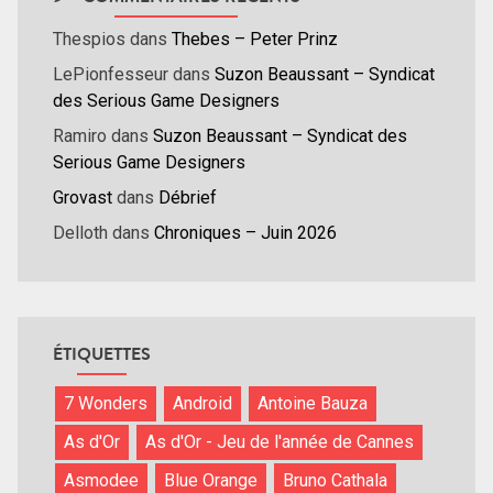
Thespios
dans
Thebes – Peter Prinz
LePionfesseur
dans
Suzon Beaussant – Syndicat
des Serious Game Designers
Ramiro
dans
Suzon Beaussant – Syndicat des
Serious Game Designers
Grovast
dans
Débrief
Delloth
dans
Chroniques – Juin 2026
ÉTIQUETTES
7 Wonders
Android
Antoine Bauza
As d'Or
As d'Or - Jeu de l'année de Cannes
Asmodee
Blue Orange
Bruno Cathala