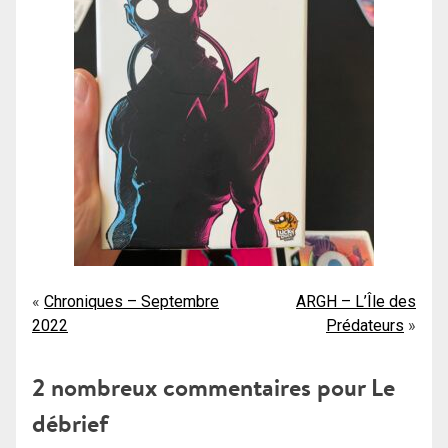
Navigation
Chroniques – Septembre
ARGH – L’Île des
2022
Prédateurs
de
l’article
2 nombreux commentaires pour
Le
débrief