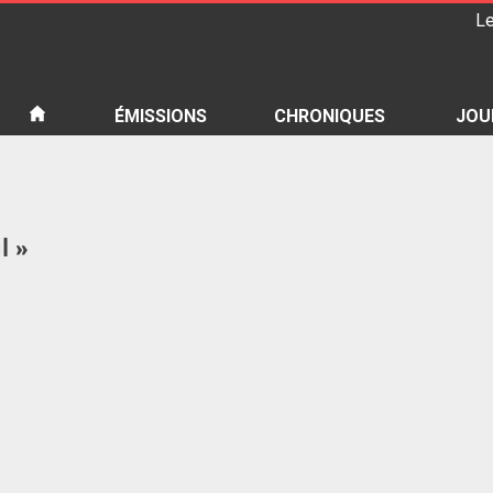
Le
iété
ÉMISSIONS
CHRONIQUES
JOU
l »