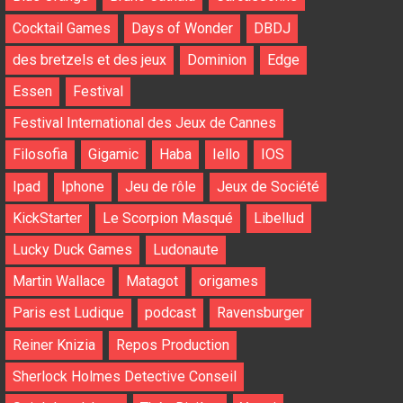
Cocktail Games
Days of Wonder
DBDJ
des bretzels et des jeux
Dominion
Edge
Essen
Festival
Festival International des Jeux de Cannes
Filosofia
Gigamic
Haba
Iello
IOS
Ipad
Iphone
Jeu de rôle
Jeux de Société
KickStarter
Le Scorpion Masqué
Libellud
Lucky Duck Games
Ludonaute
Martin Wallace
Matagot
origames
Paris est Ludique
podcast
Ravensburger
Reiner Knizia
Repos Production
Sherlock Holmes Detective Conseil