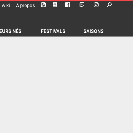
 wiki
A propos
EURS NÉS
FESTIVALS
SAISONS