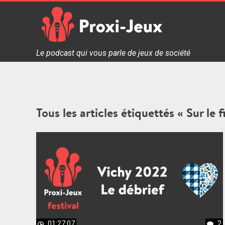
Skip
to
content
Proxi Jeux - Le podcast qui vous parle de jeux de soc
Le podcast qui vous parle de jeux de société
Tous les articles étiquettés « Sur le fi
01:27:07
2