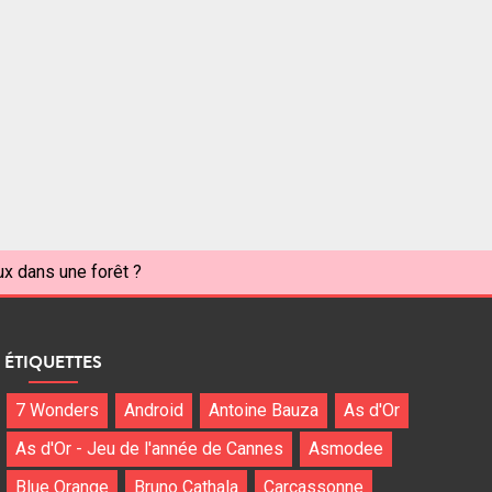
x dans une forêt ?
ÉTIQUETTES
7 Wonders
Android
Antoine Bauza
As d'Or
As d'Or - Jeu de l'année de Cannes
Asmodee
Blue Orange
Bruno Cathala
Carcassonne