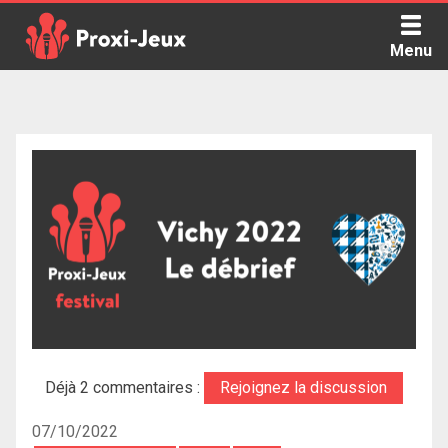
Skip
to
Menu
content
Proxi Jeux - Le podcast qui vous parle de jeux de société
Déjà 2 commentaires :
Rejoignez la discussion
07/10/2022