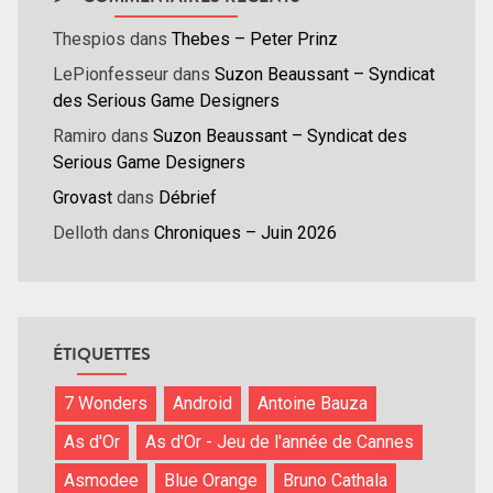
Thespios
dans
Thebes – Peter Prinz
LePionfesseur
dans
Suzon Beaussant – Syndicat
des Serious Game Designers
Ramiro
dans
Suzon Beaussant – Syndicat des
Serious Game Designers
Grovast
dans
Débrief
Delloth
dans
Chroniques – Juin 2026
ÉTIQUETTES
7 Wonders
Android
Antoine Bauza
As d'Or
As d'Or - Jeu de l'année de Cannes
Asmodee
Blue Orange
Bruno Cathala