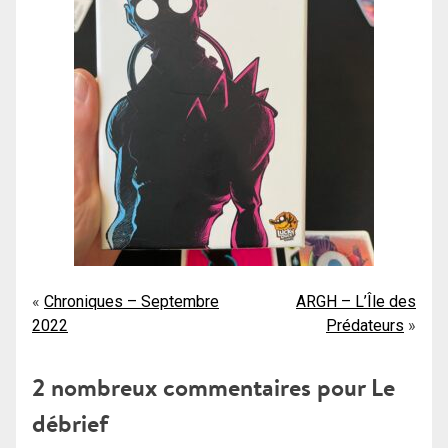
Navigation
Chroniques – Septembre
ARGH – L’Île des
2022
Prédateurs
de
l’article
2 nombreux commentaires pour
Le
débrief