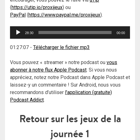
(
https://utip.io/proxijeux
) ou
PayPal
(
https://www.paypal.me/proxijeux
).
Lecteur
28:30
00:00
audio
01:27:07
-
Télécharger le fichier mp3
Vous pouvez « streamer » notre podcast ou
vous
abonner à notre flux Apple Podcast
. Si vous nous
appréciez, notez notre Podcast dans Apple Podcast et
laissez-y un commentaire ! Sur Android, nous vous
recommandons d’utiliser
l’application (gratuite)
Podcast Addict
.
Retour sur les jeux de la
journée 1