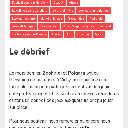
Festival des jeux de Vichy
Gozu X
Hiroba
La colline aux feux follets
Le grand kiwiz
Les tours ambulantes
Look at the stars
planet unknown
Précognition
Radlands
Sea salt & paper
Skate legend
Super Mega Lucky Box
Sur le fil
Sur les traces de Darwin
Tracks
Trio
Vivarium
Vorex
Le débrief
Le mois dernier,
Zephiriel
et
Polgara
ont eu
l’occasion de se rendre à Vichy, non pour une cure
thermale, mais pour participer au Festival des jeux
côté professionnel. Et ils sont revenus avec dans leurs
cartons un débrief des jeux auxquels ils ont pu jouer
sur place.
Pour nous soutenir, nous remercier ou encore nous
encourager, vous pouvez le faire via
uTip