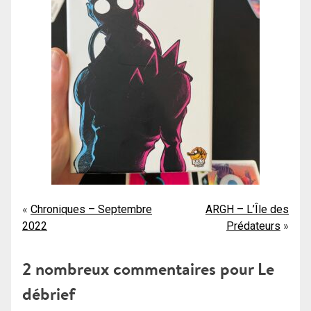
Navigation
Chroniques – Septembre
ARGH – L’Île des
2022
Prédateurs
de
l’article
2 nombreux commentaires pour
Le
débrief