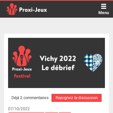
Skip
to
Menu
content
Proxi Jeux - Le podcast qui vous parle de jeux de société
Déjà 2 commentaires :
Rejoignez la discussion
07/10/2022