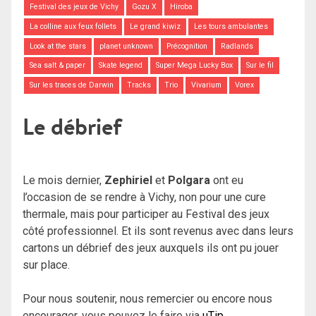
Festival des jeux de Vichy
Gozu X
Hiroba
La colline aux feux follets
Le grand kiwiz
Les tours ambulantes
Look at the stars
planet unknown
Précognition
Radlands
Sea salt & paper
Skate legend
Super Mega Lucky Box
Sur le fil
Sur les traces de Darwin
Tracks
Trio
Vivarium
Vorex
Le débrief
Le mois dernier,
Zephiriel
et
Polgara
ont eu
l’occasion de se rendre à Vichy, non pour une cure
thermale, mais pour participer au Festival des jeux
côté professionnel. Et ils sont revenus avec dans leurs
cartons un débrief des jeux auxquels ils ont pu jouer
sur place.
Pour nous soutenir, nous remercier ou encore nous
encourager, vous pouvez le faire via
uTip