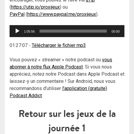
(
https://utip.io/proxijeux
) ou
PayPal
(
https://www.paypal.me/proxijeux
).
Lecteur
1:05:56
00:00
audio
01:27:07
-
Télécharger le fichier mp3
Vous pouvez « streamer » notre podcast ou
vous
abonner à notre flux Apple Podcast
. Si vous nous
appréciez, notez notre Podcast dans Apple Podcast et
laissez-y un commentaire ! Sur Android, nous vous
recommandons d’utiliser
l’application (gratuite)
Podcast Addict
.
Retour sur les jeux de la
journée 1