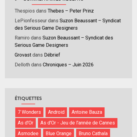
Thespios
dans
Thebes – Peter Prinz
LePionfesseur
dans
Suzon Beaussant – Syndicat
des Serious Game Designers
Ramiro
dans
Suzon Beaussant – Syndicat des
Serious Game Designers
Grovast
dans
Débrief
Delloth
dans
Chroniques – Juin 2026
ÉTIQUETTES
7 Wonders
Android
Antoine Bauza
As d'Or
As d'Or - Jeu de l'année de Cannes
Asmodee
Blue Orange
Bruno Cathala