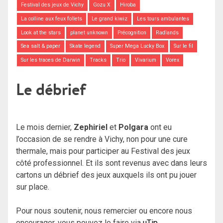
Festival des jeux de Vichy
Gozu X
Hiroba
La colline aux feux follets
Le grand kiwiz
Les tours ambulantes
Look at the stars
planet unknown
Précognition
Radlands
Sea salt & paper
Skate legend
Super Mega Lucky Box
Sur le fil
Sur les traces de Darwin
Tracks
Trio
Vivarium
Vorex
Le débrief
Le mois dernier,
Zephiriel
et
Polgara
ont eu
l’occasion de se rendre à Vichy, non pour une cure
thermale, mais pour participer au Festival des jeux
côté professionnel. Et ils sont revenus avec dans leurs
cartons un débrief des jeux auxquels ils ont pu jouer
sur place.
Pour nous soutenir, nous remercier ou encore nous
encourager, vous pouvez le faire via
uTip