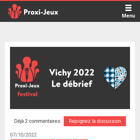
Skip
to
Menu
content
Proxi Jeux - Le podcast qui vous parle de jeux de société
Déjà 2 commentaires :
Rejoignez la discussion
07/10/2022