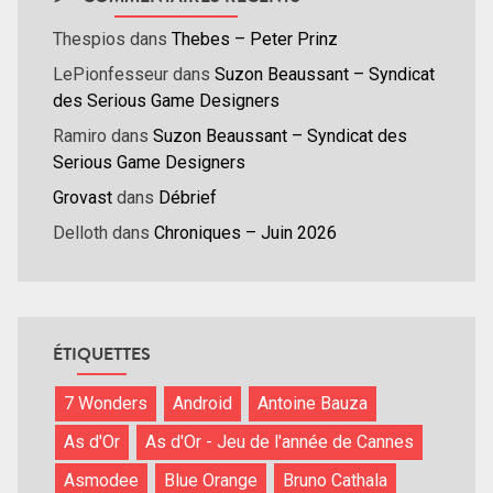
Thespios
dans
Thebes – Peter Prinz
LePionfesseur
dans
Suzon Beaussant – Syndicat
des Serious Game Designers
Ramiro
dans
Suzon Beaussant – Syndicat des
Serious Game Designers
Grovast
dans
Débrief
Delloth
dans
Chroniques – Juin 2026
ÉTIQUETTES
7 Wonders
Android
Antoine Bauza
As d'Or
As d'Or - Jeu de l'année de Cannes
Asmodee
Blue Orange
Bruno Cathala