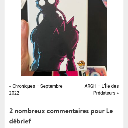
Navigation
Chroniques – Septembre
ARGH – L’Île des
2022
Prédateurs
de
l’article
2 nombreux commentaires pour
Le
débrief