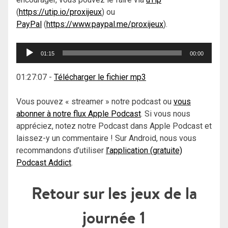
(
https://utip.io/proxijeux
) ou
PayPal
(
https://www.paypal.me/proxijeux
).
Lecteur
01:15
00:00
audio
01:27:07
-
Télécharger le fichier mp3
Vous pouvez « streamer » notre podcast ou
vous
abonner à notre flux Apple Podcast
. Si vous nous
appréciez, notez notre Podcast dans Apple Podcast et
laissez-y un commentaire ! Sur Android, nous vous
recommandons d’utiliser
l’application (gratuite)
Podcast Addict
.
Retour sur les jeux de la
journée 1