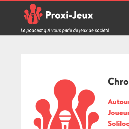
Skip
to
content
Proxi Jeux - Le podcast qui vous parle de jeux de soc
Le podcast qui vous parle de jeux de société