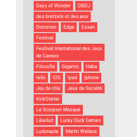
Days of Wonder
DBDJ
des bretzels et des jeux
Dominion
Edge
Essen
Festival
Festival International des Jeux
de Cannes
Filosofia
Gigamic
Haba
Iello
IOS
Ipad
Iphone
Jeu de rôle
Jeux de Société
KickStarter
Le Scorpion Masqué
Libellud
Lucky Duck Games
Ludonaute
Martin Wallace