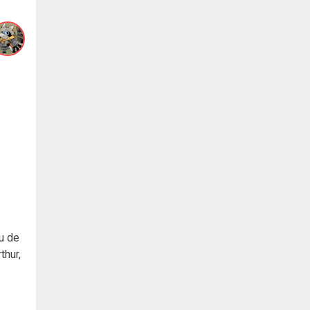
eu de
thur,