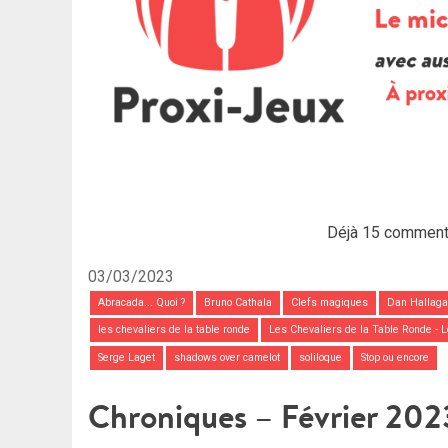
Déjà 15 comment
03/03/2023
Abracada... Quoi ?
Bruno Cathala
Clefs magiques
Dan Hallag
les chevaliers de la table ronde
Les Chevaliers de la Table Ronde - L
Serge Laget
shadows over camelot
soliloque
Stop ou encore
Chroniques – Février 202