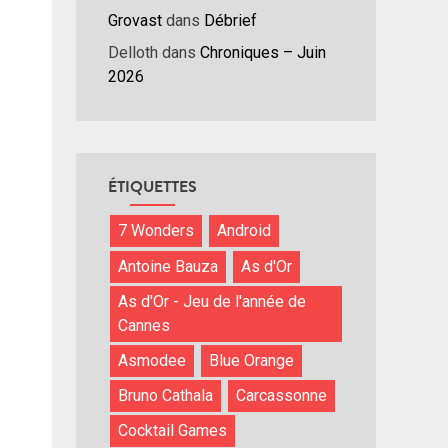
Grovast
dans
Débrief
Delloth
dans
Chroniques – Juin
2026
ÉTIQUETTES
7 Wonders
Android
Antoine Bauza
As d'Or
As d'Or - Jeu de l'année de
Cannes
Asmodee
Blue Orange
Bruno Cathala
Carcassonne
Cocktail Games