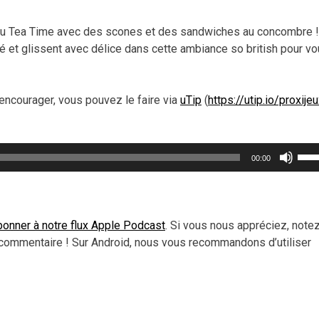
 du Tea Time avec des scones et des sandwiches au concombre !
hé et glissent avec délice dans cette ambiance so british pour v
encourager, vous pouvez le faire via
uTip
(
https://utip.io/proxije
Util
00:00
les
flèc
haut
pou
onner à notre flux Apple Podcast
. Si vous nous appréciez, note
aug
commentaire ! Sur Android, nous vous recommandons d’utiliser
ou
dimi
le
vol