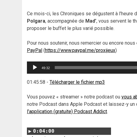
Ce mois-ci, les Chroniques se dégustent à l’heure
Polgara
, accompagnée de
Mad’
, vous servent le t
proposer le buffet le plus varié possible.
Pour nous soutenir, nous remercier ou encore nous 
PayPal
(
https://www.paypal.me/proxijeux
)
Lecteur
49:32
audio
01:45:58
-
Télécharger le fichier mp3
Vous pouvez « streamer » notre podcast ou
vous ab
notre Podcast dans Apple Podcast et laissez-y un 
l’application (gratuite) Podcast Addict
.
0:04:00