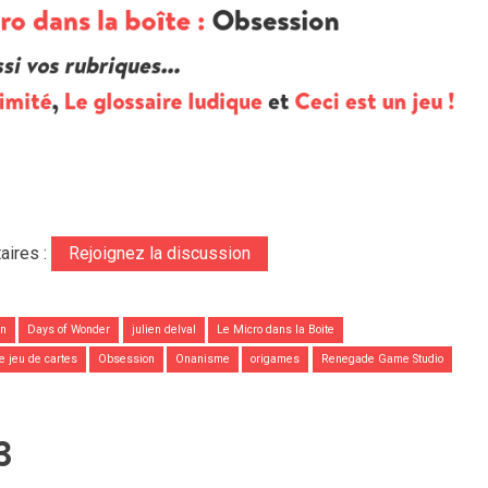
aires :
Rejoignez la discussion
an
Days of Wonder
julien delval
Le Micro dans la Boite
e jeu de cartes
Obsession
Onanisme
origames
Renegade Game Studio
3