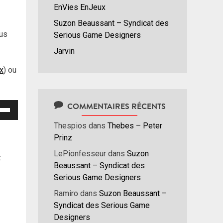
EnVies EnJeux
Suzon Beaussant – Syndicat des
ous
Serious Game Designers
Jarvin
ux
) ou
COMMENTAIRES RÉCENTS
isez
Thespios
dans
Thebes – Peter
hes
Prinz
/bas
LePionfesseur
dans
Suzon
r
z
Beaussant – Syndicat des
menter
Serious Game Designers
nuer
Ramiro
dans
Suzon Beaussant –
Syndicat des Serious Game
ume.
Designers