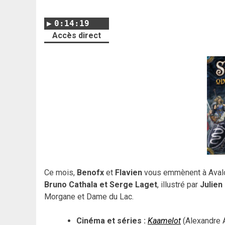
0:14:19
Accès direct
Ce mois,
Benofx
et
Flavien
vous emmènent à Avalon
Bruno Cathala et Serge Laget
, illustré par
Julien
Morgane et Dame du Lac.
Cinéma et séries :
Kaamelot
(Alexandre A