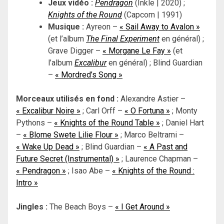
Jeux vidéo :
Pendragon
(Inkle | 2020) ;
Knights of the Round
(Capcom | 1991)
Musique :
Ayreon –
« Sail Away to Avalon »
(et l’album
The Final Experiment
en général) ;
Grave Digger –
« Morgane Le Fay »
(et
l’album
Excalibur
en général) ; Blind Guardian
–
« Mordred’s Song »
Morceaux utilisés en fond :
Alexandre Astier –
« Excalibur Noire »
; Carl Orff –
« O Fortuna »
;
Monty
Pythons –
« Knights of the Round Table »
; Daniel Hart
–
« Blome Swete Lilie Flour »
; Marco Beltrami –
« Wake Up Dead »
; Blind Guardian –
« A Past and
Future Secret (Instrumental) »
; Laurence Chapman –
« Pendragon »
; Isao Abe –
« Knights of the Round :
Intro »
Jingles :
The Beach Boys –
« I Get Around »