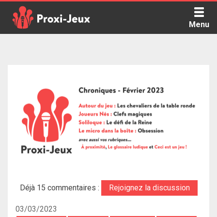
Skip
to
Menu
content
Proxi Jeux - Le podcast qui vous parle de jeux de société
Déjà 15 commentaires :
Rejoignez la discussion
03/03/2023