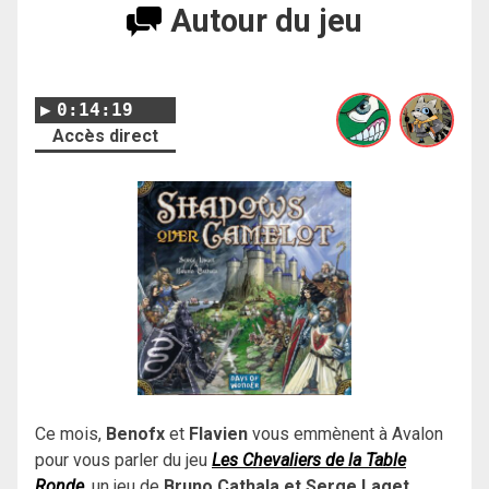
Autour du jeu
0:14:19
Accès direct
Ce mois,
Benofx
et
Flavien
vous emmènent à Avalon
pour vous parler du jeu
Les Chevaliers de la Table
Ronde
, un jeu de
Bruno Cathala et Serge Laget
,