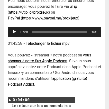
Pour nous soutenir, nous remercier ou encore nous
encourager, vous pouvez le faire via
uTip
(
https://utip.io/proxijeux
) ou
PayPal
(
https://www.paypal.me/proxijeux
)
Lecteur
1:33:31
00:00
audio
01:45:58
-
Télécharger le fichier mp3
Vous pouvez « streamer » notre podcast ou
vous
abonner à notre flux Apple Podcast
. Si vous nous
appréciez, notez notre Podcast dans Apple Podcast et
laissez-y un commentaire ! Sur Android, nous vous
recommandons d’utiliser
l’application (gratuite)
Podcast Addict
.
0:04:00
Le retour sur les commentaires