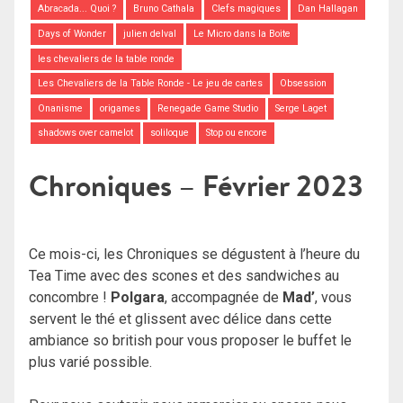
Abracada... Quoi ?
Bruno Cathala
Clefs magiques
Dan Hallagan
Days of Wonder
julien delval
Le Micro dans la Boite
les chevaliers de la table ronde
Les Chevaliers de la Table Ronde - Le jeu de cartes
Obsession
Onanisme
origames
Renegade Game Studio
Serge Laget
shadows over camelot
soliloque
Stop ou encore
Chroniques – Février 2023
Ce mois-ci, les Chroniques se dégustent à l’heure du
Tea Time avec des scones et des sandwiches au
concombre !
Polgara
, accompagnée de
Mad’
, vous
servent le thé et glissent avec délice dans cette
ambiance so british pour vous proposer le buffet le
plus varié possible.