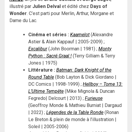
illustré par
Julien Delval
et édité chez
Days of
Wonder
. C’est parti pour Merlin, Arthur, Morgane et
Dame du Lac.
Cinéma et séries :
Kaamelot
(Alexandre
Astier & Alain Kappauf | 2005-2009) ;
Excalibur
(John Boorman | 1981) ;
Monty
Python : Sacré Graal !
(Terry Gilliam & Terry
Jones | 1975)
Littérature :
Batman: Dark Knight of the
Round Table
(Bob Layton & Dick Giordano |
DC Comics | 1998-1999) ;
Hellboy – Tome 13:
L’Ultime Tempête
(Mike Mignola & Duncan
Fegredo| Delcourt | 2013) ;
Furieuse
(Geoffroy Monde & Mathieu Burniat | Dargaud
| 2022) ;
Légendes de la Table Ronde
(Ronan
Le Breton & plein de monde à l’illustration |
Soleil | 2005-2006)