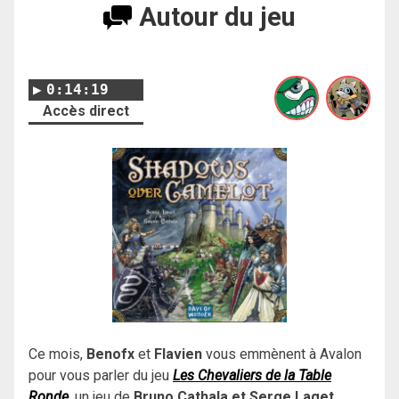
Autour du jeu
0:14:19
Accès direct
Ce mois,
Benofx
et
Flavien
vous emmènent à Avalon
pour vous parler du jeu
Les Chevaliers de la Table
Ronde
, un jeu de
Bruno Cathala et Serge Laget
,