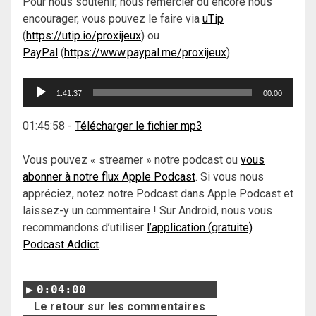
Pour nous soutenir, nous remercier ou encore nous
encourager, vous pouvez le faire via
uTip
(
https://utip.io/proxijeux
) ou
PayPal
(
https://www.paypal.me/proxijeux
)
Lecteur
1:41:37
00:00
audio
01:45:58
-
Télécharger le fichier mp3
Vous pouvez « streamer » notre podcast ou
vous
abonner à notre flux Apple Podcast
. Si vous nous
appréciez, notez notre Podcast dans Apple Podcast et
laissez-y un commentaire ! Sur Android, nous vous
recommandons d’utiliser
l’application (gratuite)
Podcast Addict
.
0:04:00
Le retour sur les commentaires