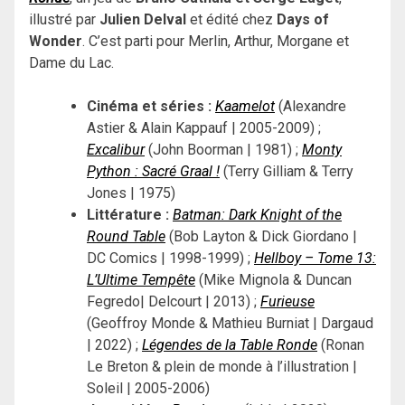
illustré par
Julien Delval
et édité chez
Days of
Wonder
. C’est parti pour Merlin, Arthur, Morgane et
Dame du Lac.
Cinéma et séries :
Kaamelot
(Alexandre
Astier & Alain Kappauf | 2005-2009) ;
Excalibur
(John Boorman | 1981) ;
Monty
Python : Sacré Graal !
(Terry Gilliam & Terry
Jones | 1975)
Littérature :
Batman: Dark Knight of the
Round Table
(Bob Layton & Dick Giordano |
DC Comics | 1998-1999) ;
Hellboy – Tome 13:
L’Ultime Tempête
(Mike Mignola & Duncan
Fegredo| Delcourt | 2013) ;
Furieuse
(Geoffroy Monde & Mathieu Burniat | Dargaud
| 2022) ;
Légendes de la Table Ronde
(Ronan
Le Breton & plein de monde à l’illustration |
Soleil | 2005-2006)