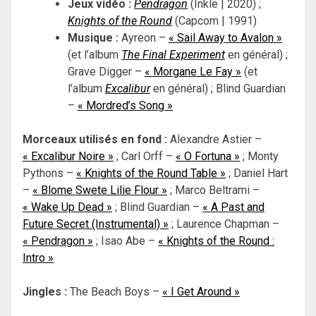
Jeux vidéo :
Pendragon
(Inkle | 2020) ;
Knights of the Round
(Capcom | 1991)
Musique :
Ayreon –
« Sail Away to Avalon »
(et l’album
The Final Experiment
en général) ;
Grave Digger –
« Morgane Le Fay »
(et
l’album
Excalibur
en général) ; Blind Guardian
–
« Mordred’s Song »
Morceaux utilisés en fond :
Alexandre Astier –
« Excalibur Noire »
; Carl Orff –
« O Fortuna »
;
Monty
Pythons –
« Knights of the Round Table »
; Daniel Hart
–
« Blome Swete Lilie Flour »
; Marco Beltrami –
« Wake Up Dead »
; Blind Guardian –
« A Past and
Future Secret (Instrumental) »
; Laurence Chapman –
« Pendragon »
; Isao Abe –
« Knights of the Round :
Intro »
Jingles :
The Beach Boys –
« I Get Around »