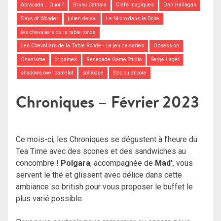
Abracada... Quoi ?
Bruno Cathala
Clefs magiques
Dan Hallagan
Days of Wonder
julien delval
Le Micro dans la Boite
les chevaliers de la table ronde
Les Chevaliers de la Table Ronde - Le jeu de cartes
Obsession
Onanisme
origames
Renegade Game Studio
Serge Laget
shadows over camelot
soliloque
Stop ou encore
Chroniques – Février 2023
Ce mois-ci, les Chroniques se dégustent à l’heure du
Tea Time avec des scones et des sandwiches au
concombre !
Polgara
, accompagnée de
Mad’
, vous
servent le thé et glissent avec délice dans cette
ambiance so british pour vous proposer le buffet le
plus varié possible.