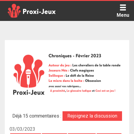
Skip
to
Menu
content
Proxi Jeux - Le podcast qui vous parle de jeux de société
Déjà 15 commentaires :
Rejoignez la discussion
03/03/2023