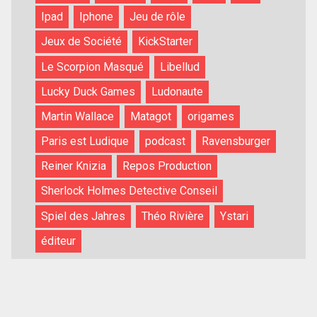
Ipad
Iphone
Jeu de rôle
Jeux de Société
KickStarter
Le Scorpion Masqué
Libellud
Lucky Duck Games
Ludonaute
Martin Wallace
Matagot
origames
Paris est Ludique
podcast
Ravensburger
Reiner Knizia
Repos Production
Sherlock Holmes Detective Conseil
Spiel des Jahres
Théo Rivière
Ystari
éditeur