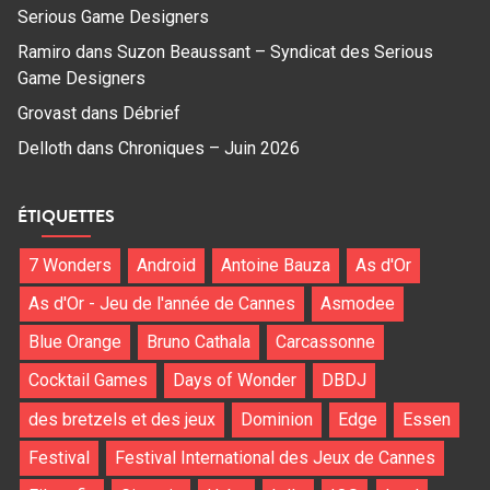
Serious Game Designers
Ramiro
dans
Suzon Beaussant – Syndicat des Serious
Game Designers
Grovast
dans
Débrief
Delloth
dans
Chroniques – Juin 2026
ÉTIQUETTES
7 Wonders
Android
Antoine Bauza
As d'Or
As d'Or - Jeu de l'année de Cannes
Asmodee
Blue Orange
Bruno Cathala
Carcassonne
Cocktail Games
Days of Wonder
DBDJ
des bretzels et des jeux
Dominion
Edge
Essen
Festival
Festival International des Jeux de Cannes