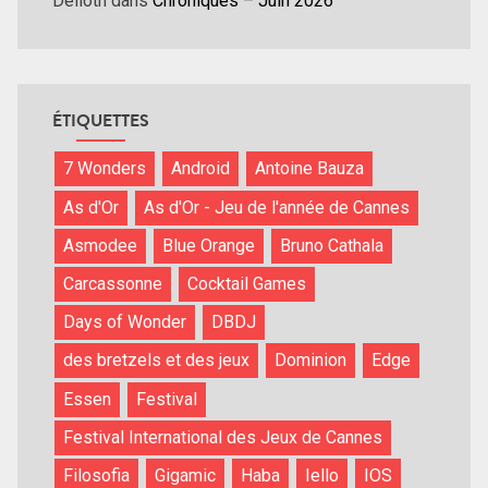
Delloth
dans
Chroniques – Juin 2026
ÉTIQUETTES
7 Wonders
Android
Antoine Bauza
As d'Or
As d'Or - Jeu de l'année de Cannes
Asmodee
Blue Orange
Bruno Cathala
Carcassonne
Cocktail Games
Days of Wonder
DBDJ
des bretzels et des jeux
Dominion
Edge
Essen
Festival
Festival International des Jeux de Cannes
Filosofia
Gigamic
Haba
Iello
IOS