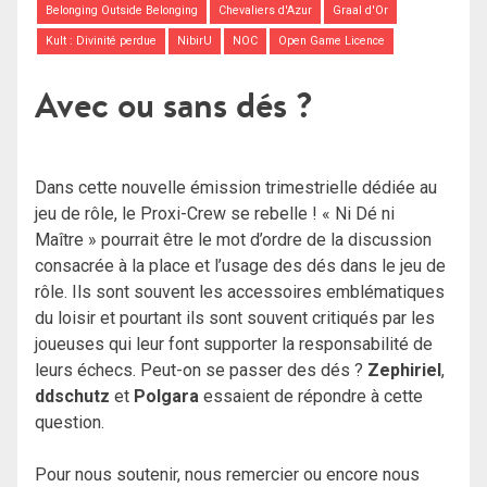
Belonging Outside Belonging
Chevaliers d'Azur
Graal d'Or
Kult : Divinité perdue
NibirU
NOC
Open Game Licence
Avec ou sans dés ?
Dans cette nouvelle émission trimestrielle dédiée au
jeu de rôle, le Proxi-Crew se rebelle ! « Ni Dé ni
Maître » pourrait être le mot d’ordre de la discussion
consacrée à la place et l’usage des dés dans le jeu de
rôle. Ils sont souvent les accessoires emblématiques
du loisir et pourtant ils sont souvent critiqués par les
joueuses qui leur font supporter la responsabilité de
leurs échecs. Peut-on se passer des dés ?
Zephiriel
,
ddschutz
et
Polgara
essaient de répondre à cette
question.
Pour nous soutenir, nous remercier ou encore nous