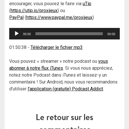
encourager, vous pouvez le faire via
uTip
(
https://utip.io/proxijeux
) ou
PayPal
(
https://www.paypal.me/proxijeux
)
Lecteur
00:00
00:00
audio
01:50:38
-
Télécharger le fichier mp3
Vous pouvez « streamer » notre podcast ou
vous
abonner à notre flux iTunes
. Si vous nous appréciez,
notez notre Podcast dans iTunes et laissez-y un
commentaire ! Sur Android, nous vous recommandons
d’utiliser
l’application (gratuite) Podcast Addict
.
Le retour sur les