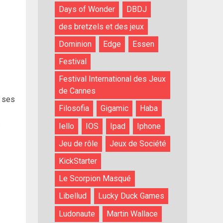
Days of Wonder
DBDJ
des bretzels et des jeux
Dominion
Edge
Essen
Festival
Festival International des Jeux
de Cannes
t ses
Filosofia
Gigamic
Haba
s
Iello
IOS
Ipad
Iphone
Jeu de rôle
Jeux de Société
KickStarter
Le Scorpion Masqué
Libellud
Lucky Duck Games
Ludonaute
Martin Wallace