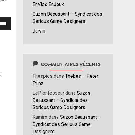
EnVies EnJeux
Suzon Beaussant – Syndicat des
isez
Serious Game Designers
Jarvin
hes
/bas
r
menter
COMMENTAIRES RÉCENTS
nuer
z
Thespios
dans
Thebes – Peter
Prinz
ume.
LePionfesseur
dans
Suzon
Beaussant – Syndicat des
Serious Game Designers
Ramiro
dans
Suzon Beaussant –
Syndicat des Serious Game
Designers