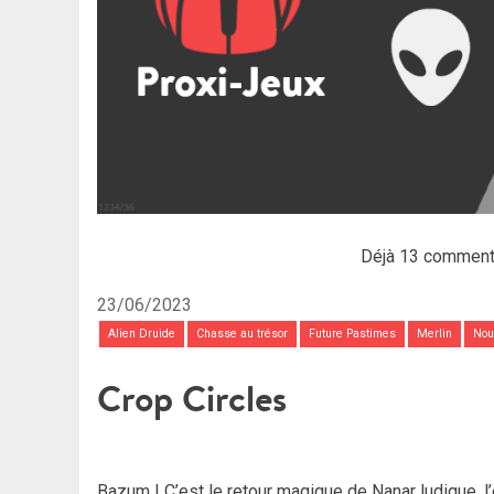
Déjà 13 comment
23/06/2023
Alien Druide
Chasse au trésor
Future Pastimes
Merlin
Nou
Crop Circles
Bazum ! C’est le retour magique de Nanar ludique, 