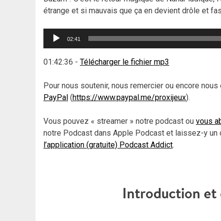
étrange et si mauvais que ça en devient drôle et fas
Lecteur
02:41
audio
01:42:36
-
Télécharger le fichier mp3
Pour nous soutenir, nous remercier ou encore nous 
PayPal
(
https://www.paypal.me/proxijeux
).
Vous pouvez « streamer » notre podcast ou
vous ab
notre Podcast dans Apple Podcast et laissez-y un 
l’application (gratuite) Podcast Addict
.
Introduction e