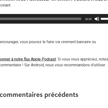
cinant.
Util
00:00
les
flèc
haut
pou
encourager, vous pouvez le faire via virement bancaire ou
aug
ou
dimi
onner à notre flux Apple Podcast
. Si vous nous appréciez, note
le
commentaire ! Sur Android, nous vous recommandons d’utiliser
vol
t commentaires précédents