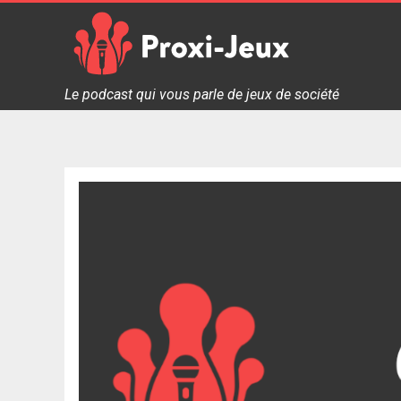
Skip
to
content
Proxi Jeux - Le podcast qui vous parle de jeux de soc
Le podcast qui vous parle de jeux de société