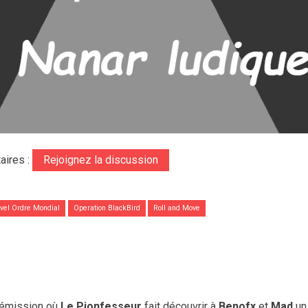
aires :
Rejoignez la discussion
vel Ordre Mondial
Operation BlackBird
Roll and Move
l’émission où
Le Pionfesseur
fait découvrir à
Benofx
et
Mad
un 