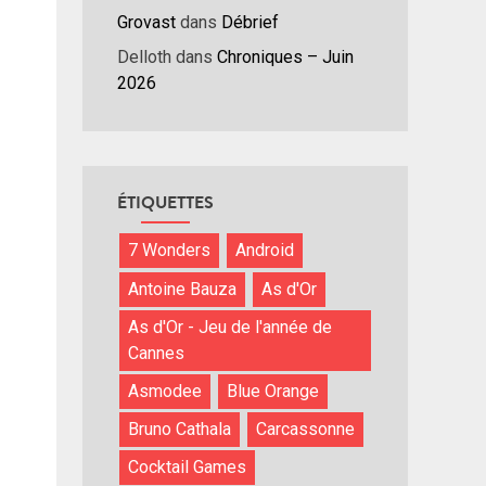
Grovast
dans
Débrief
Delloth
dans
Chroniques – Juin
2026
ÉTIQUETTES
7 Wonders
Android
Antoine Bauza
As d'Or
As d'Or - Jeu de l'année de
Cannes
Asmodee
Blue Orange
Bruno Cathala
Carcassonne
Cocktail Games