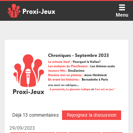
Skip
to
Menu
content
Proxi Jeux - Le podcast qui vous parle de jeux de société
Déjà 13 commentaires :
Rejoignez la discussion
29/09/2023