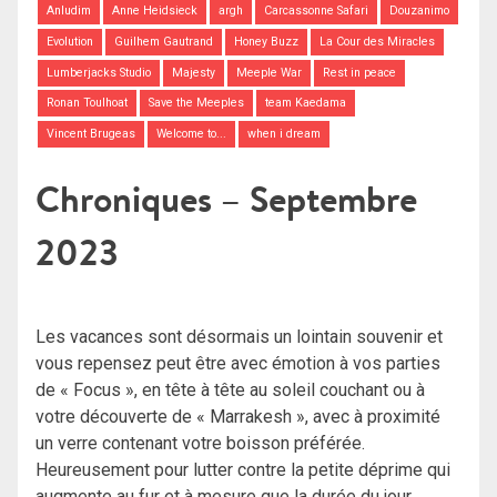
Anludim
Anne Heidsieck
argh
Carcassonne Safari
Douzanimo
Evolution
Guilhem Gautrand
Honey Buzz
La Cour des Miracles
Lumberjacks Studio
Majesty
Meeple War
Rest in peace
Ronan Toulhoat
Save the Meeples
team Kaedama
Vincent Brugeas
Welcome to...
when i dream
Chroniques – Septembre
2023
Les vacances sont désormais un lointain souvenir et
vous repensez peut être avec émotion à vos parties
de « Focus », en tête à tête au soleil couchant ou à
votre découverte de « Marrakesh », avec à proximité
un verre contenant votre boisson préférée.
Heureusement pour lutter contre la petite déprime qui
augmente au fur et à mesure que la durée du jour