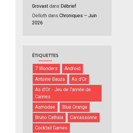
Grovast
dans
Débrief
ume.
Delloth
dans
Chroniques – Juin
2026
ÉTIQUETTES
7 Wonders
Android
Antoine Bauza
As d'Or
As d'Or - Jeu de l'année de
Cannes
Asmodee
Blue Orange
Bruno Cathala
Carcassonne
Cocktail Games