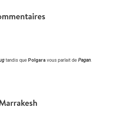
vol
ommentaires
ug
tandis que
Polgara
vous parlait de
Pagan
.
Marrakesh