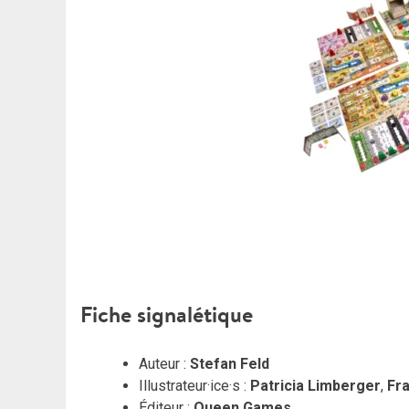
Fiche signalétique
Auteur :
Stefan Feld
Illustrateur·ice·s :
Patricia Limberger
,
Fr
Éditeur :
Queen Games