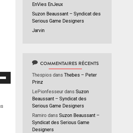
EnVies EnJeux
Suzon Beaussant – Syndicat des
Serious Game Designers
Jarvin
COMMENTAIRES RÉCENTS
Thespios
dans
Thebes – Peter
isez
Prinz
hes
LePionfesseur
dans
Suzon
/bas
Beaussant – Syndicat des
r
Serious Game Designers
us
menter
Ramiro
dans
Suzon Beaussant –
Syndicat des Serious Game
nuer
Designers