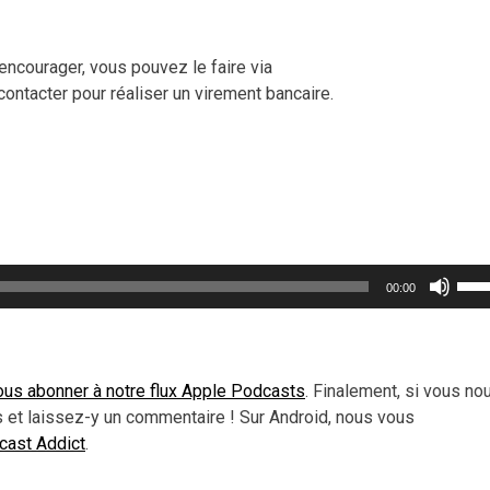
encourager, vous pouvez le faire via
contacter pour réaliser un virement bancaire.
Util
00:00
les
flèc
haut
pou
ous abonner à notre flux Apple Podcasts
. Finalement, si vous no
aug
 et laissez-y un commentaire ! Sur Android, nous vous
ou
dcast Addict
.
dimi
le