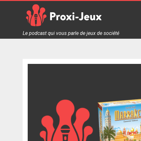
Skip
to
content
Proxi Jeux - Le podcast qui vous parle de jeux de soc
Le podcast qui vous parle de jeux de société