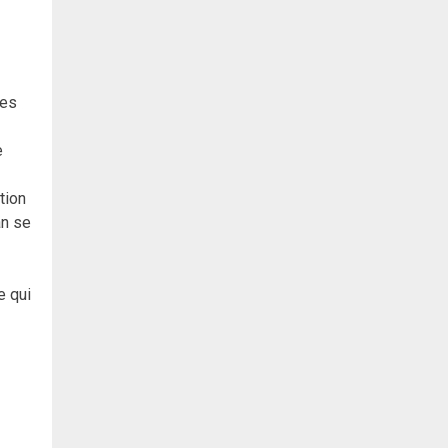
les
e
tion
an se
e qui