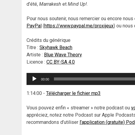
d’été,
Marrakesh
et
Mind Up!
.
Pour nous soutenir, nous remercier ou encore nous 
PayPal
(
https://www.paypal.me/proxijeux
) ou nous 
Crédits du générique
Titre :
Skyhawk Beach
Artiste :
Blue Wave Theory
Licence :
CC BY-SA 4.0
Lecteur
00:00
audio
1:14:00
-
Télécharger le fichier mp3
Vous pouvez enfin « streamer » notre podcast ou
v
appréciez, notez notre Podcast sur Apple Podcasts
recommandons d’utiliser
l’application (gratuite) Po