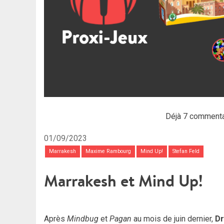
Déjà 7 commenta
01/09/2023
Marrakesh
Maxime Rambourg
Mind Up!
Stefan Feld
Marrakesh et Mind Up!
Après
Mindbug
et
Pagan
au mois de juin dernier,
D