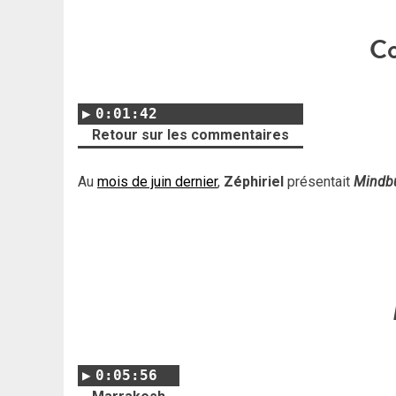
C
0:01:42
Retour sur les commentaires
Au
mois de juin dernier
,
Zéphiriel
présentait
Mindb
0:05:56