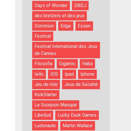
Days of Wonder
DBDJ
des bretzels et des jeux
Dominion
Edge
Essen
Festival
Festival International des Jeux
de Cannes
Filosofia
Gigamic
Haba
Iello
IOS
Ipad
Iphone
Jeu de rôle
Jeux de Société
KickStarter
Le Scorpion Masqué
Libellud
Lucky Duck Games
Ludonaute
Martin Wallace