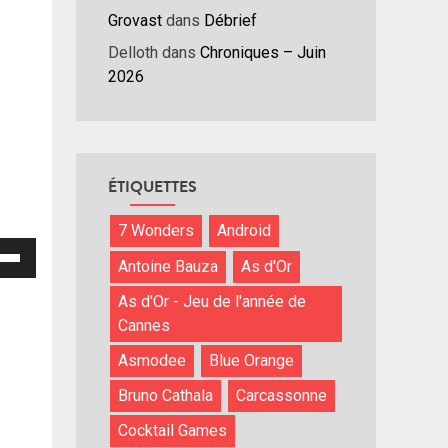
Grovast
dans
Débrief
Delloth
dans
Chroniques – Juin
2026
ÉTIQUETTES
7 Wonders
Android
isez
Antoine Bauza
As d'Or
hes
As d'Or - Jeu de l'année de
/bas
Cannes
r
Asmodee
Blue Orange
menter
Bruno Cathala
Carcassonne
nuer
Cocktail Games