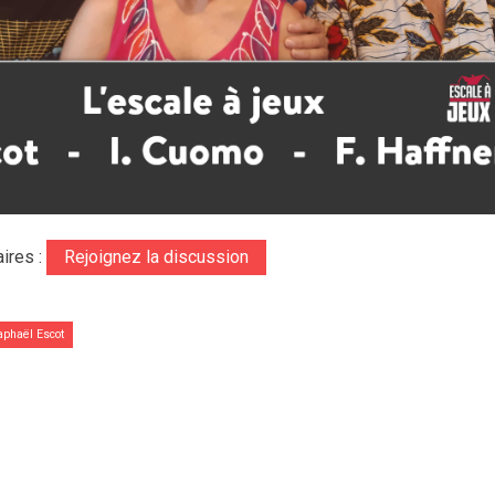
ires :
Rejoignez la discussion
aphaël Escot