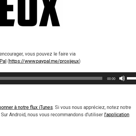
encourager, vous pouvez le faire via
Pal
(
https://www.paypal.me/proxijeux
)
Util
00:00
les
flèc
haut
pou
onner à notre flux iTunes
. Si vous nous appréciez, notez notre
aug
 Sur Android, nous vous recommandons d’utiliser
l’application
ou
dimi
le