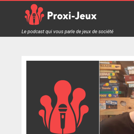
Skip
to
content
Proxi Jeux - Le podcast qui vous parle de jeux de soc
Le podcast qui vous parle de jeux de société