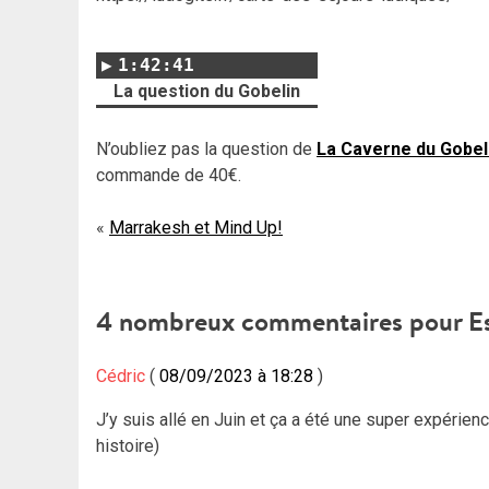
1:42:41
La question du Gobelin
N’oubliez pas la question de
La Caverne du Gobel
commande de 40€.
Navigation
Marrakesh et Mind Up!
de
l’article
4 nombreux commentaires pour
E
Cédric
08/09/2023 à 18:28
J’y suis allé en Juin et ça a été une super expérien
histoire)