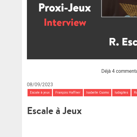
Déjà 4 commenta
08/09/2023
Escale à jeux
François Haffner
Isabelle Cuomo
ludogites
R
Escale à Jeux