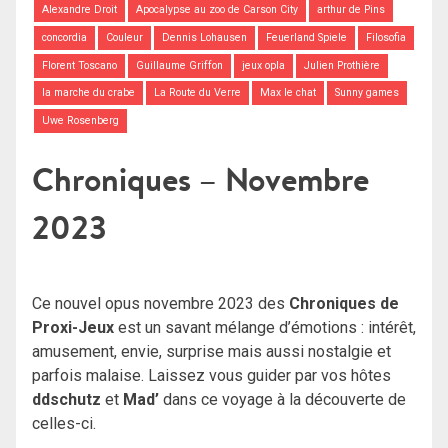
Alexandre Droit
Apocalypse au zoo de Carson City
arthur de Pins
concordia
Couleur
Dennis Lohausen
Feuerland Spiele
Filosofia
Florent Toscano
Guillaume Griffon
jeux opla
Julien Prothière
la marche du crabe
La Route du Verre
Max le chat
Sunny games
Uwe Rosenberg
Chroniques – Novembre
2023
Ce nouvel opus novembre 2023 des
Chroniques de
Proxi-Jeux
est un savant mélange d’émotions : intérêt,
amusement, envie, surprise mais aussi nostalgie et
parfois malaise. Laissez vous guider par vos hôtes
ddschutz
et
Mad’
dans ce voyage à la découverte de
celles-ci.