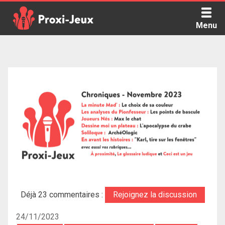
Skip
to
Menu
content
Proxi Jeux - Le podcast qui vous parle de jeux de société
Déjà 23 commentaires :
Rejoignez la discussion
24/11/2023