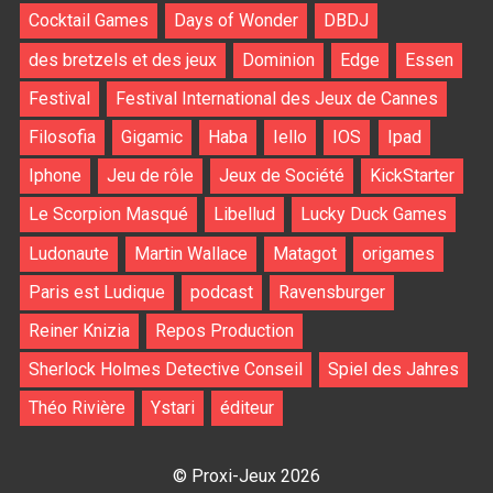
Cocktail Games
Days of Wonder
DBDJ
des bretzels et des jeux
Dominion
Edge
Essen
Festival
Festival International des Jeux de Cannes
Filosofia
Gigamic
Haba
Iello
IOS
Ipad
Iphone
Jeu de rôle
Jeux de Société
KickStarter
Le Scorpion Masqué
Libellud
Lucky Duck Games
Ludonaute
Martin Wallace
Matagot
origames
Paris est Ludique
podcast
Ravensburger
Reiner Knizia
Repos Production
Sherlock Holmes Detective Conseil
Spiel des Jahres
Théo Rivière
Ystari
éditeur
© Proxi-Jeux 2026