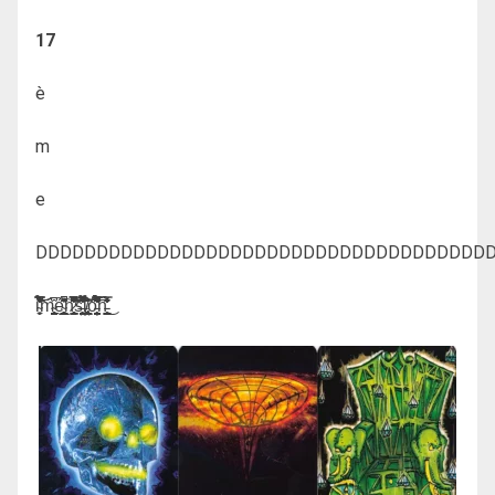
17
è
m
e
DDDDDDDDDDDDDDDDDDDDDDDDDDDDDDDDDDDDD
i̴̗̙̘̼̒͐̉̀̿̑̎͋̾̈̇̿̒̆͛̃̂̈́̈̒̚͘͝͝͝m̴̼̫̱̬̰̼̘͙̟̺̰̪̥͆̂ͅe̴̛͕̘͇̻̯͉̼̺̫̲̬̳̼̝̣̩̳͈͕̋̈̈́̓͋̈́̉͂̂͊̈̈͘̚͠n̷̨̛̥̰̰͇̯͍̝͙͕͔͌̾̈̇́̀͐͂̓̐͊̌́̀̔̀͆̀̋̏̍͊͛́͊̍͑̑̎̋͂̃̈́̃͆̿̇̈́̚̚̚̕͝͝͝͝͠ş̶̭̫̤̳̮̺̠̞̩͚̣͓̙̯̩̖͋̂̈͌̌̈́͂̐͂̽͛̇̓͌̃͂̀̅̉͋͒̔̋̑̋̎̆̆̐͑͌̓̓̚͘̚͝͠͝i̸̢̡͈̻̗̳̘̹̰̫̻̺͙̥̝̙͎̞͇̘͖̲̮̤̜̹̯̮̥̬̼̠̼̮̣̱͇͔̣͂̽̃̉̈͝͝ơ̵̧̛̯̙̩͍̬̪̰̭̦̟̹̣̽̄͒͊̿̉͊̊̓̿͋̈́͛͌̂̌̌̍̐̒̏̏̐̅̓̉̏̎̄̉̉͆̚͘̚͝͝n̵̬͙̞͍̭͉̱͇̯͈͈̺̘͉̳̺̹̯̆͂̓̽́̒̀̐̑̀̿̒͜