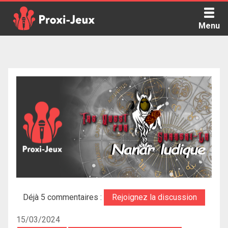
Skip
to
Menu
content
Proxi Jeux - Le podcast qui vous parle de jeux de société
Déjà 5 commentaires :
Rejoignez la discussion
15/03/2024