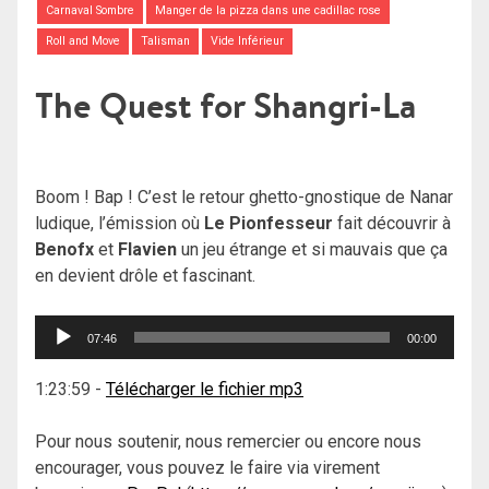
Carnaval Sombre
Manger de la pizza dans une cadillac rose
Roll and Move
Talisman
Vide Inférieur
The Quest for Shangri-La
Boom ! Bap ! C’est le retour ghetto-gnostique de Nanar
ludique, l’émission où
Le Pionfesseur
fait découvrir à
Benofx
et
Flavien
un jeu étrange et si mauvais que ça
en devient drôle et fascinant.
Lecteur
07:46
00:00
audio
1:23:59
-
Télécharger le fichier mp3
Pour nous soutenir, nous remercier ou encore nous
encourager, vous pouvez le faire via virement