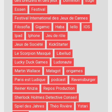
des bretzels et des jeux
Dominion
Edge
Essen
Festival
Festival International des Jeux de Cannes
Filosofia
Gigamic
Haba
Iello
IOS
Ipad
Iphone
Jeu de rôle
Jeux de Société
KickStarter
Le Scorpion Masqué
Libellud
Lucky Duck Games
Ludonaute
Martin Wallace
Matagot
origames
Paris est Ludique
podcast
Ravensburger
Reiner Knizia
Repos Production
Sherlock Holmes Detective Conseil
Spiel des Jahres
Théo Rivière
Ystari