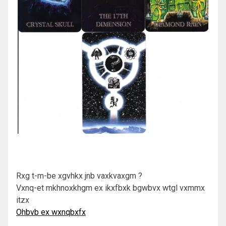
Rxg t-m-be xgvhkx jnb vaxkvaxgm ?
Vxnq-et mkhnoxkhgm ex ikxfbxk bgwbvx wtgl vxmmx
itzx
Ohbvb ex wxnqbxfx