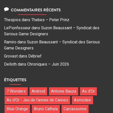
COMMENTAIRES RÉCENTS
Thespios
dans
Thebes – Peter Prinz
LePionfesseur
dans
Suzon Beaussant – Syndicat des
Serious Game Designers
Ramiro
dans
Suzon Beaussant – Syndicat des Serious
Game Designers
Grovast
dans
Débrief
Delloth
dans
Chroniques – Juin 2026
ÉTIQUETTES
7 Wonders
Android
Antoine Bauza
As d'Or
As d'Or - Jeu de l'année de Cannes
Asmodee
Blue Orange
Bruno Cathala
Carcassonne