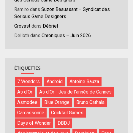
Ramiro
dans
Suzon Beaussant – Syndicat des
Serious Game Designers
Grovast
dans
Débrief
Delloth
dans
Chroniques – Juin 2026
ÉTIQUETTES
7 Wonders
Android
Antoine Bauza
As d'Or
As d'Or - Jeu de l'année de Cannes
Asmodee
Blue Orange
Bruno Cathala
Carcassonne
Cocktail Games
Days of Wonder
DBDJ