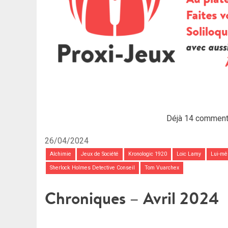
Déjà 14 comment
26/04/2024
Alchimie
Jeux de Société
Kronologic 1920
Loic Lamy
Lui-m
Sherlock Holmes Detective Conseil
Tom Vuarchex
Chroniques – Avril 2024