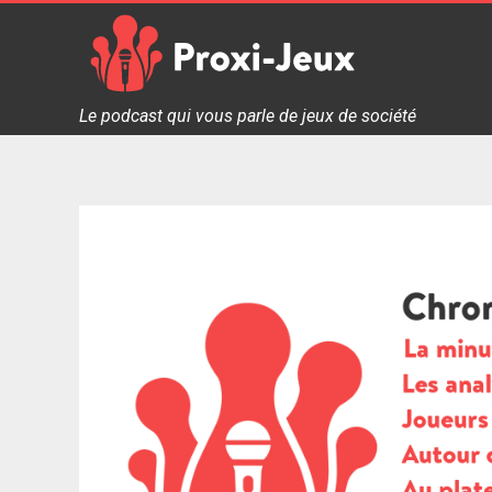
Skip
to
content
Proxi Jeux - Le podcast qui vous parle de jeux de soc
Le podcast qui vous parle de jeux de société