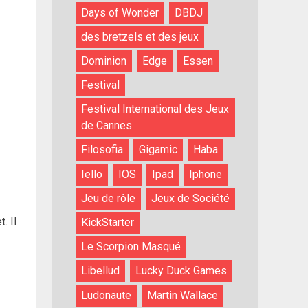
Days of Wonder
DBDJ
des bretzels et des jeux
Dominion
Edge
Essen
Festival
Festival International des Jeux
de Cannes
Filosofia
Gigamic
Haba
Iello
IOS
Ipad
Iphone
Jeu de rôle
Jeux de Société
. Il
KickStarter
Le Scorpion Masqué
Libellud
Lucky Duck Games
Ludonaute
Martin Wallace