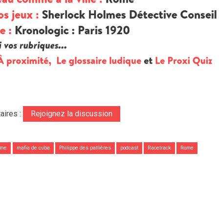
aires :
Rejoignez la discussion
ême
mafia de cuba
Philippe des pallières
podcast
Racetrack
Rome