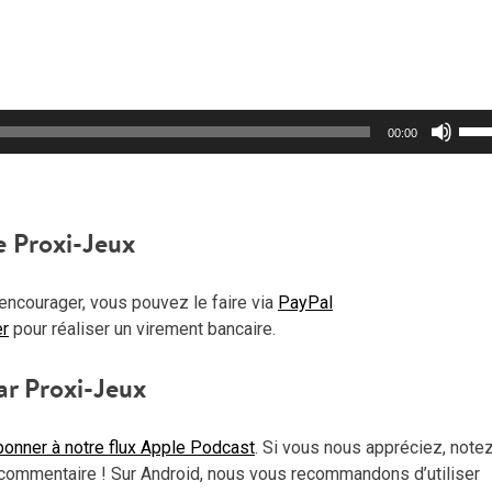
Util
00:00
les
flèc
haut
pou
e Proxi-Jeux
aug
ou
encourager, vous pouvez le faire via
PayPal
dimi
er
pour réaliser un virement bancaire.
le
vol
ar Proxi-Jeux
onner à notre flux Apple Podcast
. Si vous nous appréciez, note
commentaire ! Sur Android, nous vous recommandons d’utiliser