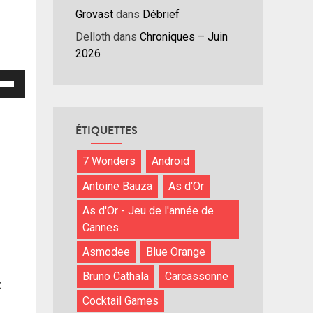
Grovast
dans
Débrief
Delloth
dans
Chroniques – Juin
2026
isez
hes
/bas
ÉTIQUETTES
r
7 Wonders
Android
menter
Antoine Bauza
As d'Or
nuer
As d'Or - Jeu de l'année de
Cannes
ume.
Asmodee
Blue Orange
Bruno Cathala
Carcassonne
z
Cocktail Games