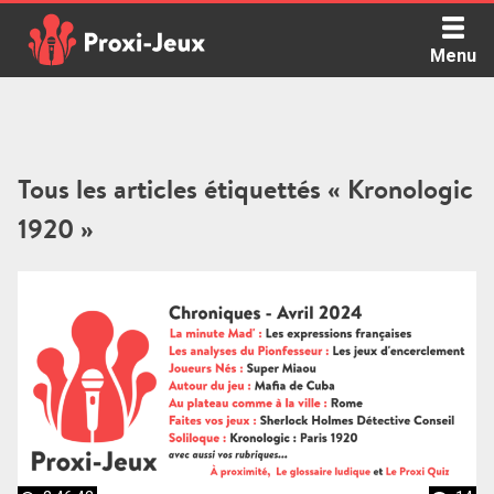
Skip
to
Menu
content
Proxi Jeux - Le podcast qui vous parle de jeux de société
Tous les articles étiquettés « Kronologic
1920 »