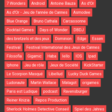
7 Wonders
Android
Antoine Bauza
As d'Or
As d'Or - Jeu de l'année de Cannes
Asmodee
Blue Orange
Bruno Cathala
Carcassonne
Cocktail Games
Days of Wonder
DBDJ
des bretzels et des jeux
Dominion
Edge
Essen
Festival
Festival International des Jeux de Cannes
Filosofia
Gigamic
Haba
Iello
IOS
Ipad
Iphone
Jeu de rôle
Jeux de Société
KickStarter
Le Scorpion Masqué
Libellud
Lucky Duck Games
Ludonaute
Martin Wallace
Matagot
origames
Paris est Ludique
podcast
Ravensburger
Reiner Knizia
Repos Production
Sherlock Holmes Detective Conseil
Spiel des Jahres