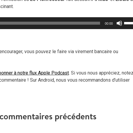
cinant.
Util
00:00
les
flèc
haut
pou
encourager, vous pouvez le faire via virement bancaire ou
aug
ou
dimi
onner à notre flux Apple Podcast
. Si vous nous appréciez, note
le
commentaire ! Sur Android, nous vous recommandons d’utiliser
vol
t commentaires précédents