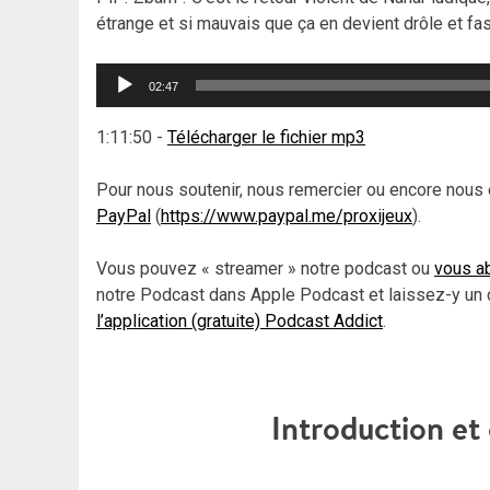
étrange et si mauvais que ça en devient drôle et fas
Lecteur
02:47
audio
1:11:50
-
Télécharger le fichier mp3
Pour nous soutenir, nous remercier ou encore nous 
PayPal
(
https://www.paypal.me/proxijeux
).
Vous pouvez « streamer » notre podcast ou
vous ab
notre Podcast dans Apple Podcast et laissez-y un 
l’application (gratuite) Podcast Addict
.
Introduction e