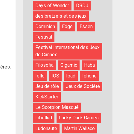
Days of Wonder
DBDJ
des bretzels et des jeux
Dominion
Edge
Essen
Festival
Festival International des Jeux
de Cannes
Filosofia
Gigamic
Haba
mères.
Iello
IOS
Ipad
Iphone
Jeu de rôle
Jeux de Société
KickStarter
Le Scorpion Masqué
Libellud
Lucky Duck Games
Ludonaute
Martin Wallace