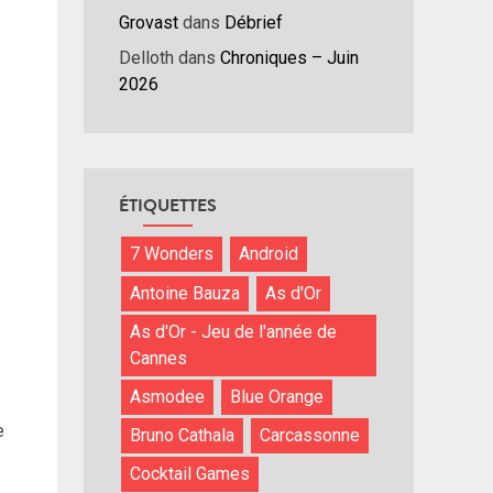
Grovast
dans
Débrief
Delloth
dans
Chroniques – Juin
2026
ÉTIQUETTES
7 Wonders
Android
Antoine Bauza
As d'Or
As d'Or - Jeu de l'année de
Cannes
Asmodee
Blue Orange
e
Bruno Cathala
Carcassonne
Cocktail Games