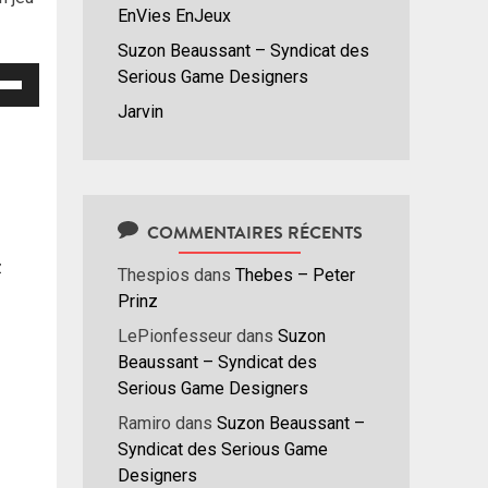
EnVies EnJeux
Suzon Beaussant – Syndicat des
isez
Serious Game Designers
Jarvin
hes
/bas
r
menter
COMMENTAIRES RÉCENTS
nuer
z
Thespios
dans
Thebes – Peter
Prinz
ume.
LePionfesseur
dans
Suzon
Beaussant – Syndicat des
Serious Game Designers
Ramiro
dans
Suzon Beaussant –
Syndicat des Serious Game
Designers