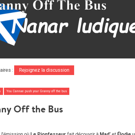
aires :
Rejoignez la discussion
s
You Cannae push your Granny off the bus
ny Off the Bus
, l’émission où
Le Pionfesseur
fait découvrir à
Mad’
et
Élodie
u