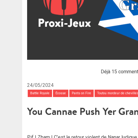
Déjà 15 comment
24/05/2024
Battle Royale
Écosse
Pants on Fire
Toutou mordeur de cheville
You Cannae Push Yer Gran
Pif ! Zbam ! C’est le retour violent de Nanar ludique