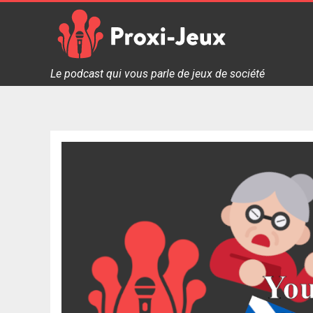
Skip
to
content
Proxi Jeux - Le podcast qui vous parle de jeux de soc
Le podcast qui vous parle de jeux de société