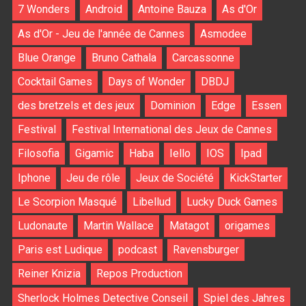
7 Wonders
Android
Antoine Bauza
As d'Or
As d'Or - Jeu de l'année de Cannes
Asmodee
Blue Orange
Bruno Cathala
Carcassonne
Cocktail Games
Days of Wonder
DBDJ
des bretzels et des jeux
Dominion
Edge
Essen
Festival
Festival International des Jeux de Cannes
Filosofia
Gigamic
Haba
Iello
IOS
Ipad
Iphone
Jeu de rôle
Jeux de Société
KickStarter
Le Scorpion Masqué
Libellud
Lucky Duck Games
Ludonaute
Martin Wallace
Matagot
origames
Paris est Ludique
podcast
Ravensburger
Reiner Knizia
Repos Production
Sherlock Holmes Detective Conseil
Spiel des Jahres