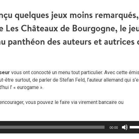
onçu quelques jeux moins remarqués,
e Les Châteaux de Bourgogne, le je
 au panthéon des auteurs et autrices 
seur
vous ont concocté un menu tout particulier. Avec cette émis
t-être surtout, de parler de Stefan Feld, l’auteur allemand qui s’e
hui l’ « eurogame ».
encourager, vous pouvez le faire via virement bancaire ou
Util
00:00
les