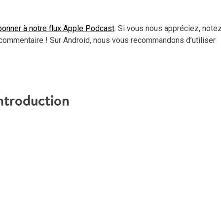
flèc
haut
pou
onner à notre flux Apple Podcast
. Si vous nous appréciez, note
aug
commentaire ! Sur Android, nous vous recommandons d’utiliser
ou
dimi
le
vol
ntroduction