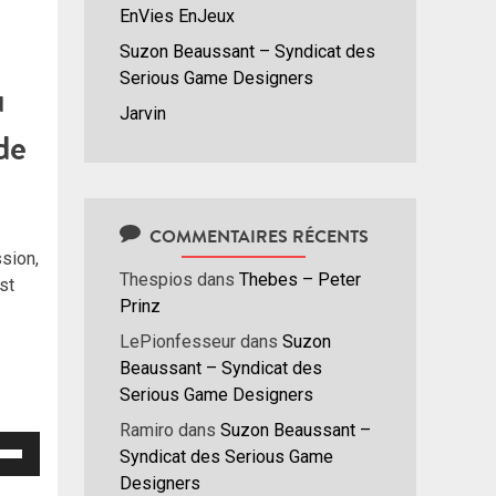
EnVies EnJeux
Suzon Beaussant – Syndicat des
Serious Game Designers
u
Jarvin
de
COMMENTAIRES RÉCENTS
sion,
Thespios
dans
Thebes – Peter
st
Prinz
LePionfesseur
dans
Suzon
Beaussant – Syndicat des
Serious Game Designers
Ramiro
dans
Suzon Beaussant –
isez
Syndicat des Serious Game
Designers