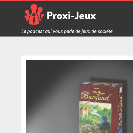
Skip
to
content
Proxi Jeux - Le podcast qui vous parle de jeux de soc
Le podcast qui vous parle de jeux de société