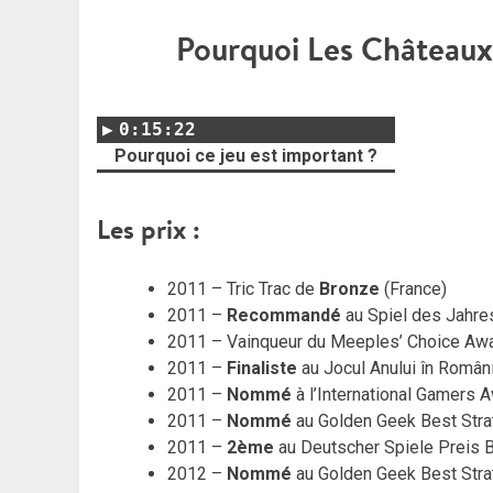
Pourquoi Les Châteaux
0:15:22
Pourquoi ce jeu est important ?
Les prix :
2011 – Tric Trac de
Bronze
(France)
2011 –
Recommandé
au Spiel des Jahre
2011 – Vainqueur du Meeples’ Choice Aw
2011 –
Finaliste
au Jocul Anului în Româ
2011 –
Nommé
à l’International Gamers A
2011 –
Nommé
au Golden Geek Best Str
2011 –
2ème
au Deutscher Spiele Preis 
2012 –
Nommé
au Golden Geek Best Str