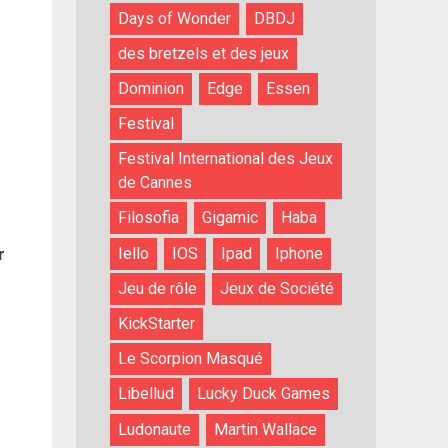
Days of Wonder
DBDJ
des bretzels et des jeux
Dominion
Edge
Essen
Festival
Festival International des Jeux
de Cannes
Filosofia
Gigamic
Haba
Iello
IOS
Ipad
Iphone
r
Jeu de rôle
Jeux de Société
KickStarter
Le Scorpion Masqué
Libellud
Lucky Duck Games
Ludonaute
Martin Wallace