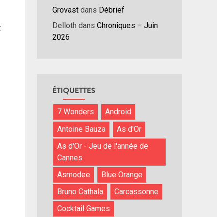
hes
Grovast
dans
Débrief
/bas
r
Delloth
dans
Chroniques – Juin
z
menter
2026
nuer
ume.
ÉTIQUETTES
7 Wonders
Android
Antoine Bauza
As d'Or
As d'Or - Jeu de l'année de
Cannes
Asmodee
Blue Orange
Bruno Cathala
Carcassonne
Cocktail Games