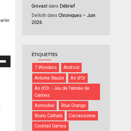
Grovast
dans
Débrief
Delloth
dans
Chroniques – Juin
arler
2026
ÉTIQUETTES
isez
7 Wonders
Android
hes
Antoine Bauza
As d'Or
/bas
r
As d'Or - Jeu de l'année de
menter
Cannes
Asmodee
Blue Orange
z
nuer
Bruno Cathala
Carcassonne
ume.
Cocktail Games