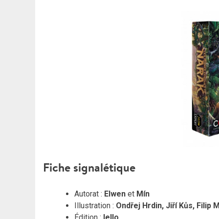
Fiche signalétique
Autorat :
Elwen
et
Mín
Illustration :
Ondřej Hrdin, Jiří Kůs, Fili
Édition :
Iello