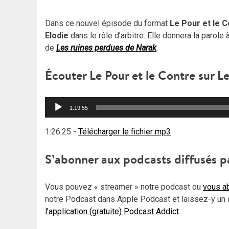
Dans ce nouvel épisode du format
Le Pour et le 
Elodie
dans le rôle d’arbitre. Elle donnera la parole 
de
Les ruines perdues de Narak
.
Écouter Le Pour et le Contre sur L
Lecteur
1:19:55
audio
1:26:25
-
Télécharger le fichier mp3
S’abonner aux podcasts diffusés p
Vous pouvez « streamer » notre podcast ou
vous ab
notre Podcast dans Apple Podcast et laissez-y un 
l’application (gratuite) Podcast Addict
.