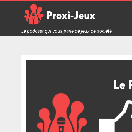
Skip
to
content
Proxi Jeux - Le podcast qui vous parle de jeux de soc
Le podcast qui vous parle de jeux de société