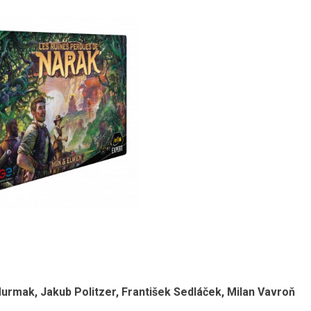
p Murmak, Jakub Politzer, František Sedláček, Milan Vavroň