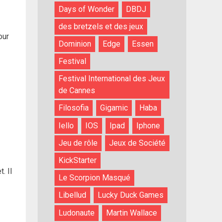
Days of Wonder
DBDJ
des bretzels et des jeux
our
Dominion
Edge
Essen
Festival
Festival International des Jeux
de Cannes
Filosofia
Gigamic
Haba
Iello
IOS
Ipad
Iphone
Jeu de rôle
Jeux de Société
KickStarter
. Il
Le Scorpion Masqué
Libellud
Lucky Duck Games
Ludonaute
Martin Wallace