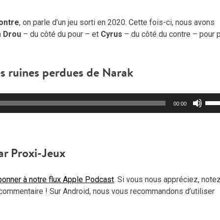
Contre
, on parle d’un jeu sorti en 2020. Cette fois-ci, nous avons
à
Drou
– du côté du pour – et
Cyrus
– du côté du contre – pour p
es ruines perdues de Narak
Util
00:00
les
flèc
haut
pou
ar Proxi-Jeux
aug
ou
onner à notre flux Apple Podcast
. Si vous nous appréciez, note
dimi
commentaire ! Sur Android, nous vous recommandons d’utiliser
le
vol