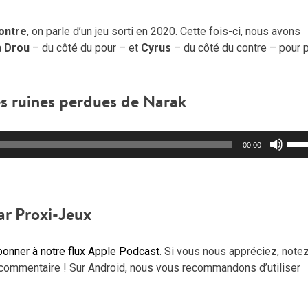
Contre
, on parle d’un jeu sorti en 2020. Cette fois-ci, nous avons
à
Drou
– du côté du pour – et
Cyrus
– du côté du contre – pour p
es ruines perdues de Narak
Util
00:00
les
flèc
haut
pou
ar Proxi-Jeux
aug
ou
onner à notre flux Apple Podcast
. Si vous nous appréciez, note
dimi
commentaire ! Sur Android, nous vous recommandons d’utiliser
le
vol