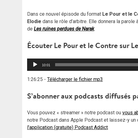
Dans ce nouvel épisode du format
Le Pour et le 
Elodie
dans le rôle d’arbitre. Elle donnera la parole 
de
Les ruines perdues de Narak
.
Écouter Le Pour et le Contre sur L
Lecteur
10:01
audio
1:26:25
-
Télécharger le fichier mp3
S’abonner aux podcasts diffusés p
Vous pouvez « streamer » notre podcast ou
vous ab
notre Podcast dans Apple Podcast et laissez-y un 
l’application (gratuite) Podcast Addict
.