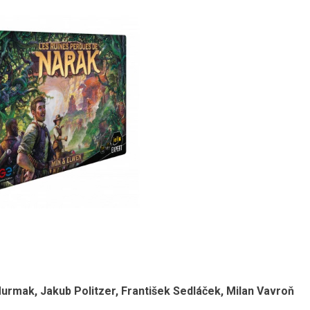
p Murmak, Jakub Politzer, František Sedláček, Milan Vavroň