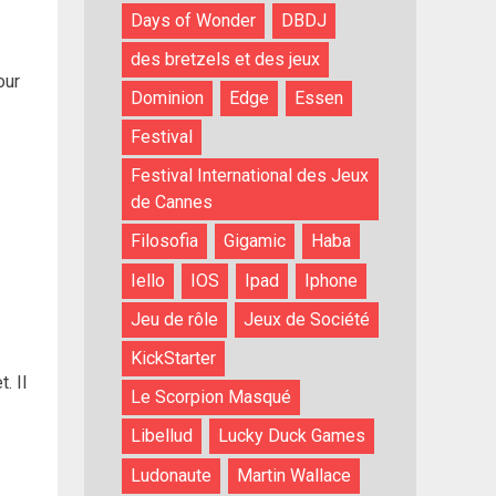
Days of Wonder
DBDJ
des bretzels et des jeux
our
Dominion
Edge
Essen
Festival
Festival International des Jeux
de Cannes
Filosofia
Gigamic
Haba
Iello
IOS
Ipad
Iphone
Jeu de rôle
Jeux de Société
KickStarter
. Il
Le Scorpion Masqué
Libellud
Lucky Duck Games
Ludonaute
Martin Wallace