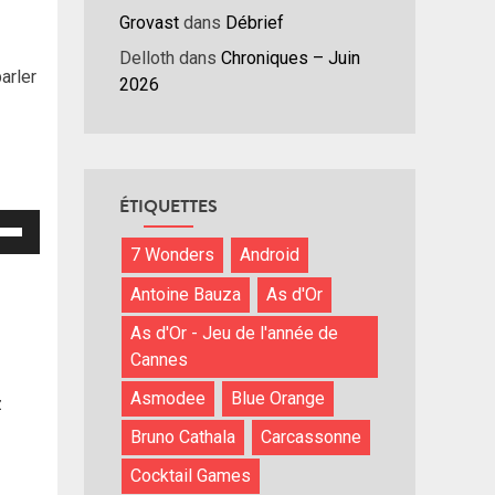
Grovast
dans
Débrief
Delloth
dans
Chroniques – Juin
arler
2026
ÉTIQUETTES
isez
7 Wonders
Android
hes
Antoine Bauza
As d'Or
/bas
r
As d'Or - Jeu de l'année de
menter
Cannes
Asmodee
Blue Orange
z
nuer
Bruno Cathala
Carcassonne
ume.
Cocktail Games