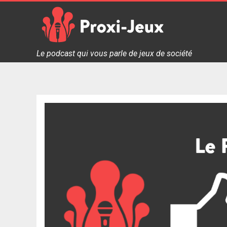
Skip
to
content
Proxi Jeux - Le podcast qui vous parle de jeux de soc
Le podcast qui vous parle de jeux de société