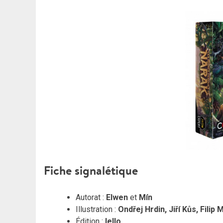
Fiche signalétique
Autorat :
Elwen
et
Mín
Illustration :
Ondřej Hrdin, Jiří Kůs, Fili
Édition :
Iello