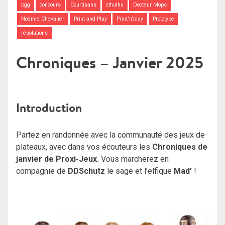
bgg
concours
Courtisans
cthulhu
Docteur Mops
Noémie Chevalier
Print and Play
Print'n'play
Prototype
résolutions
Chroniques – Janvier 2025
Introduction
Partez en randonnée avec la communauté des jeux de
plateaux, avec dans vos écouteurs les
Chroniques de
janvier de Proxi-Jeux.
Vous marcherez en
compagnie de
DDSchutz
le sage et l’elfique
Mad’
!