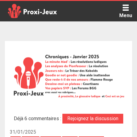
Skip
to
Menu
content
Proxi Jeux - Le podcast qui vous parle de jeux de société
Déjà 6 commentaires :
Rejoignez la discussion
31/01/2025