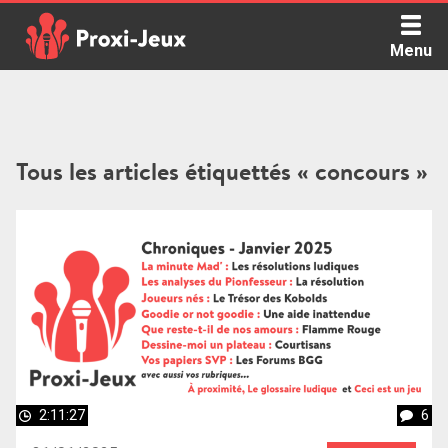
Skip
to
Menu
content
Proxi Jeux - Le podcast qui vous parle de jeux de société
Tous les articles étiquettés « concours »
2:11:27
6