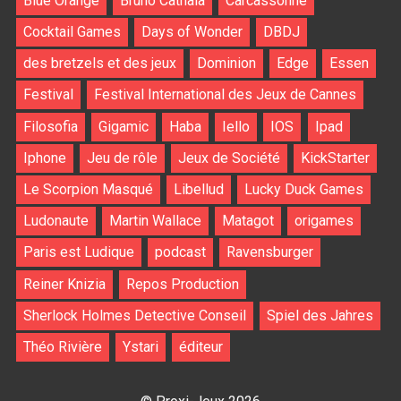
Blue Orange
Bruno Cathala
Carcassonne
Cocktail Games
Days of Wonder
DBDJ
des bretzels et des jeux
Dominion
Edge
Essen
Festival
Festival International des Jeux de Cannes
Filosofia
Gigamic
Haba
Iello
IOS
Ipad
Iphone
Jeu de rôle
Jeux de Société
KickStarter
Le Scorpion Masqué
Libellud
Lucky Duck Games
Ludonaute
Martin Wallace
Matagot
origames
Paris est Ludique
podcast
Ravensburger
Reiner Knizia
Repos Production
Sherlock Holmes Detective Conseil
Spiel des Jahres
Théo Rivière
Ystari
éditeur