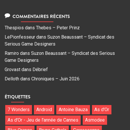
COMMENTAIRES RÉCENTS
Thespios
dans
Thebes – Peter Prinz
LePionfesseur
dans
Suzon Beaussant – Syndicat des
Serious Game Designers
Ramiro
dans
Suzon Beaussant – Syndicat des Serious
Game Designers
Grovast
dans
Débrief
Delloth
dans
Chroniques – Juin 2026
ÉTIQUETTES
7 Wonders
Android
Antoine Bauza
As d'Or
As d'Or - Jeu de l'année de Cannes
Asmodee