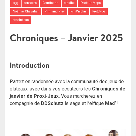
bgg
concours
Courtisans
cthulhu
Docteur Mops
Noémie Chevalier
Print and Play
Print'n'play
Prototype
résolutions
Chroniques – Janvier 2025
Introduction
Partez en randonnée avec la communauté des jeux de
plateaux, avec dans vos écouteurs les
Chroniques de
janvier de Proxi-Jeux.
Vous marcherez en
compagnie de
DDSchutz
le sage et l’elfique
Mad’
!