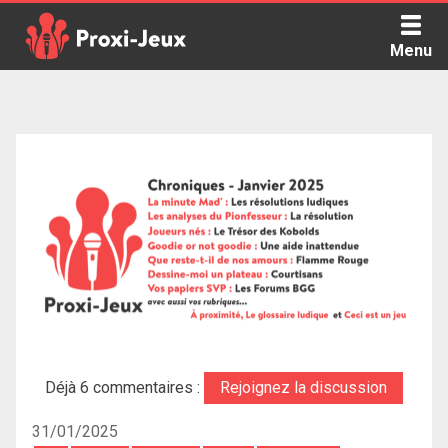
Skip
to
Menu
content
Proxi Jeux - Le podcast qui vous parle de jeux de société
Déjà 6 commentaires :
Rejoignez la discussion
31/01/2025