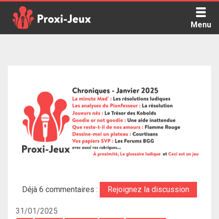
Skip
to
Menu
content
Proxi Jeux - Le podcast qui vous parle de jeux de société
Déjà 6 commentaires :
Rejoignez la discussion
31/01/2025