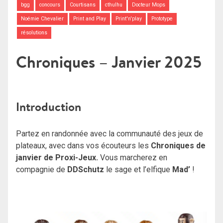
bgg
concours
Courtisans
cthulhu
Docteur Mops
Noémie Chevalier
Print and Play
Print'n'play
Prototype
résolutions
Chroniques – Janvier 2025
Introduction
Partez en randonnée avec la communauté des jeux de
plateaux, avec dans vos écouteurs les
Chroniques de
janvier de Proxi-Jeux.
Vous marcherez en
compagnie de
DDSchutz
le sage et l’elfique
Mad’
!