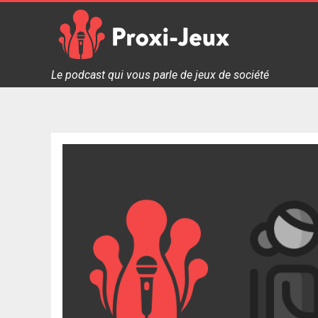
Skip
to
content
Proxi Jeux - Le podcast qui vous parle de jeux de soc
Le podcast qui vous parle de jeux de société