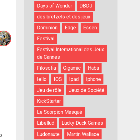
Days of Wonder
DBDJ
des bretzels et des jeux
Dominion
Edge
Essen
Festival
Festival International des Jeux
de Cannes
Filosofia
Gigamic
Haba
Iello
IOS
Ipad
Iphone
Jeu de rôle
Jeux de Société
KickStarter
Le Scorpion Masqué
Libellud
Lucky Duck Games
Ludonaute
Martin Wallace
es