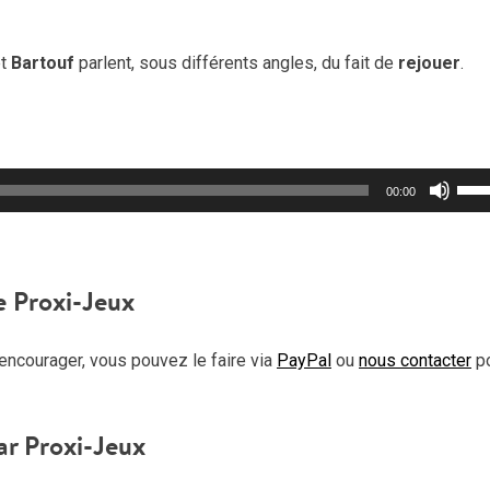
t
Bartouf
parlent, sous différents angles, du fait de
rejouer
.
Util
00:00
les
flèc
haut
pou
e Proxi-Jeux
aug
ou
encourager, vous pouvez le faire via
PayPal
ou
nous contacter
p
dimi
le
vol
ar Proxi-Jeux