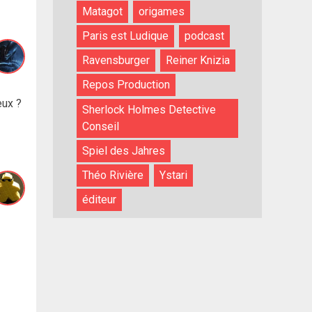
Matagot
origames
Paris est Ludique
podcast
Ravensburger
Reiner Knizia
Repos Production
eux ?
Sherlock Holmes Detective
Conseil
Spiel des Jahres
Théo Rivière
Ystari
éditeur