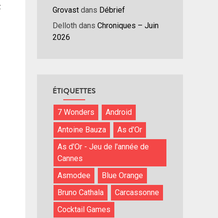
z
Grovast
dans
Débrief
Delloth
dans
Chroniques – Juin
2026
ÉTIQUETTES
7 Wonders
Android
Antoine Bauza
As d'Or
As d'Or - Jeu de l'année de
Cannes
Asmodee
Blue Orange
Bruno Cathala
Carcassonne
Cocktail Games