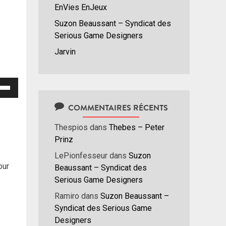
EnVies EnJeux
Suzon Beaussant – Syndicat des
Serious Game Designers
Jarvin
isez
COMMENTAIRES RÉCENTS
hes
/bas
Thespios
dans
Thebes – Peter
r
Prinz
menter
LePionfesseur
dans
Suzon
our
Beaussant – Syndicat des
nuer
Serious Game Designers
ume.
Ramiro
dans
Suzon Beaussant –
Syndicat des Serious Game
Designers