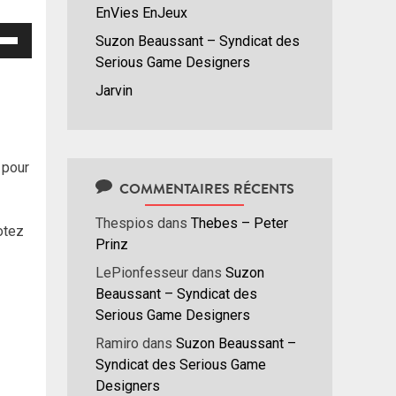
EnVies EnJeux
isez
Suzon Beaussant – Syndicat des
Serious Game Designers
hes
Jarvin
/bas
r
menter
pour
nuer
COMMENTAIRES RÉCENTS
Thespios
dans
Thebes – Peter
ume.
otez
Prinz
LePionfesseur
dans
Suzon
Beaussant – Syndicat des
Serious Game Designers
Ramiro
dans
Suzon Beaussant –
Syndicat des Serious Game
Designers