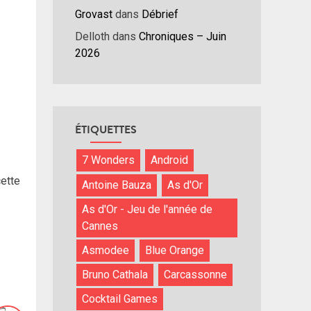
Grovast
dans
Débrief
Delloth
dans
Chroniques – Juin
2026
ÉTIQUETTES
7 Wonders
Android
cette
Antoine Bauza
As d'Or
As d'Or - Jeu de l'année de
Cannes
Asmodee
Blue Orange
Bruno Cathala
Carcassonne
Cocktail Games