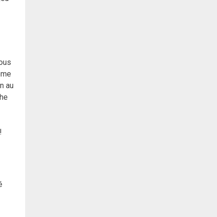
nous
même
in au
che
!
é