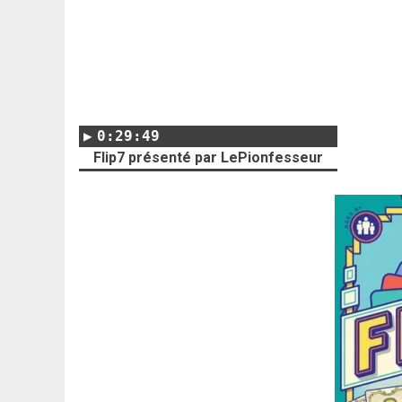
0:29:49
Flip7 présenté par LePionfesseur