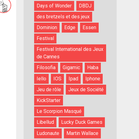
Days of Wonder
DBDJ
des bretzels et des jeux
Dominion
Edge
Essen
Festival
Festival International des Jeux
de Cannes
Filosofia
Gigamic
Haba
Iello
IOS
Ipad
Iphone
Jeu de rôle
Jeux de Société
KickStarter
Le Scorpion Masqué
Libellud
Lucky Duck Games
Ludonaute
Martin Wallace