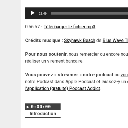
Lecteur
29:49
audio
0:56:57
-
Télécharger le fichier mp3
Crédits musique :
Skyhawk Beach
de
Blue Wave T
Pour nous soutenir
, nous remercier ou encore nou
réaliser un virement bancaire.
Vous pouvez « streamer » notre podcast
ou
vou
notre Podcast dans Apple Podcast et laissez-y un 
l’application (gratuite) Podcast Addict
.
0:00:00
Introduction