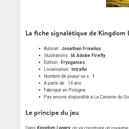
La fiche signalétique de Kingdom
Autorat :
Jonathan Frixelius
Illustrations :
IA Adobe Firefly
Édition :
Fryxgames
Localisation :
Intrafin
Nombre de joueur·se·s :
1
A partir de : 14 ans
Fabriqué en Pologne
Pas encore disponible à La Caverne du Go
Le principe du jeu
Dans
Kingdom Legacy
, on va construire un royaume 