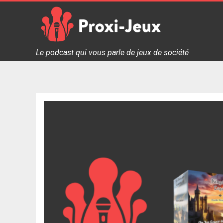
Skip
to
content
Proxi Jeux - Le podcast qui vous parle de jeux de soc
Le podcast qui vous parle de jeux de société