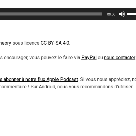
Util
00:00
les
flèc
haut
pou
heory
sous licence
CC BY-SA 4.0
.
aug
ou
s encourager, vous pouvez le faire via
PayPal
ou
nous contacter
dimi
le
vol
s abonner à notre flux Apple Podcast
. Si vous nous appréciez, n
commentaire ! Sur Android, nous vous recommandons d’utiliser