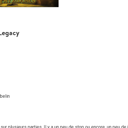
 Legacy
belin
sur plusieurs parties. Il y a un peu de stop ou encore, un peu de 