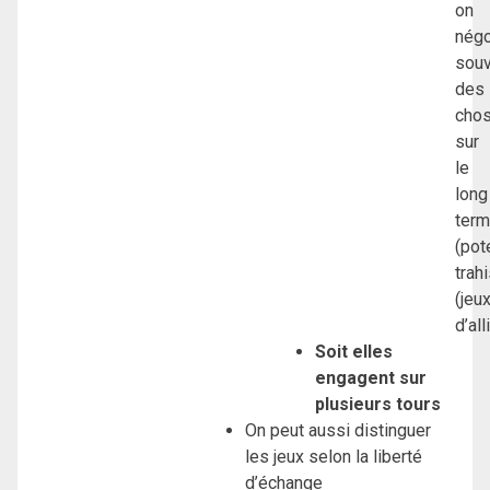
on
négo
souv
des
cho
sur
le
long
ter
(pot
trah
(jeu
d’al
Soit elles
engagent sur
plusieurs tours
On peut aussi distinguer
les jeux selon la liberté
d’échange