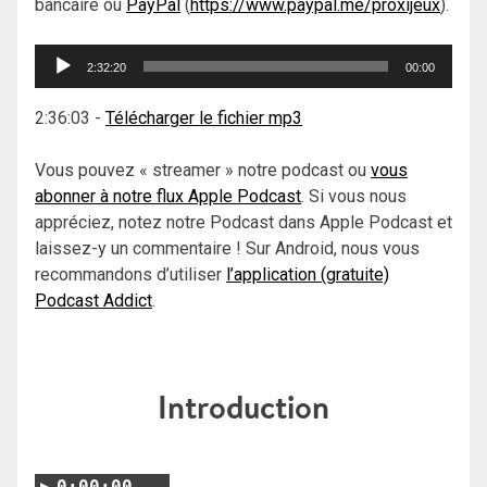
bancaire ou
PayPal
(
https://www.paypal.me/proxijeux
).
Lecteur
2:32:20
00:00
audio
2:36:03
-
Télécharger le fichier mp3
Vous pouvez « streamer » notre podcast ou
vous
abonner à notre flux Apple Podcast
. Si vous nous
appréciez, notez notre Podcast dans Apple Podcast et
laissez-y un commentaire ! Sur Android, nous vous
recommandons d’utiliser
l’application (gratuite)
Podcast Addict
.
Introduction
0:00:00