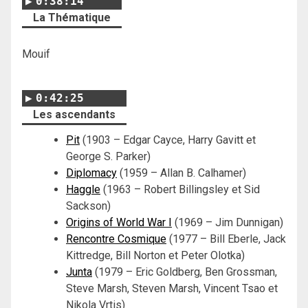
0:38:14
La Thématique
Mouif
0:42:25
Les ascendants
Pit
(1903 – Edgar Cayce, Harry Gavitt et
George S. Parker)
Diplomacy
(1959 – Allan B. Calhamer)
Haggle
(1963 – Robert Billingsley et Sid
Sackson)
Origins of World War I
(1969 – Jim Dunnigan)
Rencontre Cosmique
(1977 – Bill Eberle, Jack
Kittredge, Bill Norton et Peter Olotka)
Junta
(1979 – Eric Goldberg, Ben Grossman,
Steve Marsh, Steven Marsh, Vincent Tsao et
Nikola Vrtis)