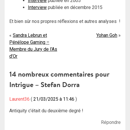
Interview
publiée en 2005
Interview
publiée en décembre 2015
Et bien sûr nos propres réflexions et autres analyses !
Navigation
Sandra Lebrun et
Yohan Goh
Pénélope Gaming –
de
Membre du Jury de l’As
l’article
d’Or
14 nombreux commentaires pour
Intrigue – Stefan Dorra
Laurent36
21/03/2025 à 11:46
Antiquity c’était du deuxième degré !
Répondre