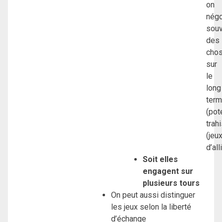
on
négo
souv
des
cho
sur
le
long
ter
(pot
trah
(jeu
d’al
Soit elles
engagent sur
plusieurs tours
On peut aussi distinguer
les jeux selon la liberté
d’échange