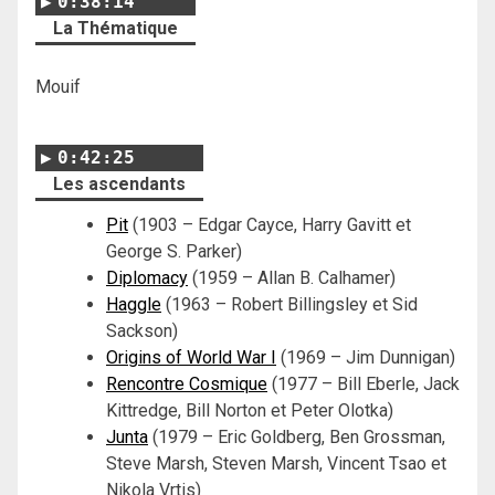
0:38:14
La Thématique
Mouif
0:42:25
Les ascendants
Pit
(1903 – Edgar Cayce, Harry Gavitt et
George S. Parker)
Diplomacy
(1959 – Allan B. Calhamer)
Haggle
(1963 – Robert Billingsley et Sid
Sackson)
Origins of World War I
(1969 – Jim Dunnigan)
Rencontre Cosmique
(1977 – Bill Eberle, Jack
Kittredge, Bill Norton et Peter Olotka)
Junta
(1979 – Eric Goldberg, Ben Grossman,
Steve Marsh, Steven Marsh, Vincent Tsao et
Nikola Vrtis)