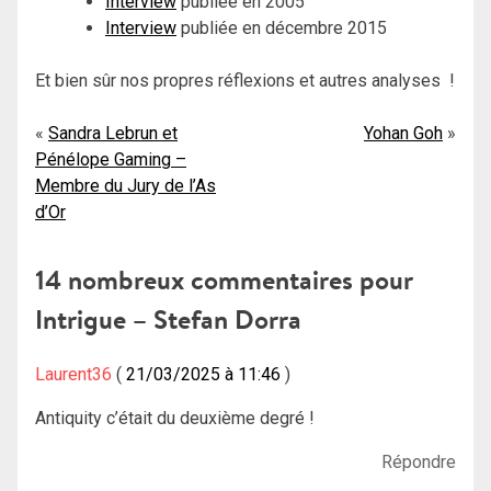
Interview
publiée en 2005
Interview
publiée en décembre 2015
Et bien sûr nos propres réflexions et autres analyses !
Navigation
Sandra Lebrun et
Yohan Goh
Pénélope Gaming –
de
Membre du Jury de l’As
l’article
d’Or
14 nombreux commentaires pour
Intrigue – Stefan Dorra
Laurent36
21/03/2025 à 11:46
Antiquity c’était du deuxième degré !
Répondre