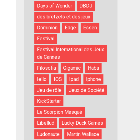
Days of Wonder
DBDJ
des bretzels et des jeux
Dominion
Edge
Essen
Festival
Festival International des Jeux
de Cannes
Filosofia
Gigamic
Haba
Iello
IOS
Ipad
Iphone
Jeu de rôle
Jeux de Société
KickStarter
Le Scorpion Masqué
Libellud
Lucky Duck Games
Ludonaute
Martin Wallace