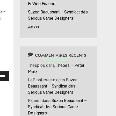
EnVies EnJeux
xi-
Suzon Beaussant – Syndicat des
,
Serious Game Designers
Jarvin
COMMENTAIRES RÉCENTS
Thespios
dans
Thebes – Peter
Prinz
isez
LePionfesseur
dans
Suzon
Beaussant – Syndicat des
hes
Serious Game Designers
/bas
r
Ramiro
dans
Suzon Beaussant –
menter
Syndicat des Serious Game
Designers