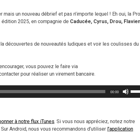
mais un nouveau débrief et pas n’importe lequel ! Eh oui, la Pro
, édition 2025, en compagnie de
Caducée, Cyrus, Drou, Flavien
a découvertes de nouveautés ludiques et voir les coulisses du
encourager, vous pouvez le faire via
contacter pour réaliser un virement bancaire.
Util
00:00
les
flèc
haut
pou
onner à notre flux iTunes
. Si vous nous appréciez, notez notre
aug
 Sur Android, nous vous recommandons d’utiliser
l’application
ou