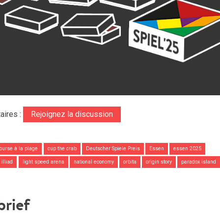
aires :
Rejoignez la discussion
ourse à la plage
cup the crab
Deutscher Spiele Preis
Essen
essen 2025
illiad
light speed arena
national economy
orbita
origin story
paradox island
brief