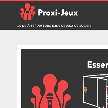
Skip
to
content
Proxi Jeux - Le podcast qui vous parle de jeux de soc
Le podcast qui vous parle de jeux de société