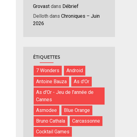
nuer
Grovast
dans
Débrief
Delloth
dans
Chroniques – Juin
ume.
2026
ÉTIQUETTES
7 Wonders
Android
Antoine Bauza
As d'Or
As d'Or - Jeu de l'année de
Cannes
Asmodee
Blue Orange
Bruno Cathala
Carcassonne
Cocktail Games