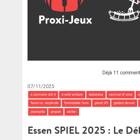
Déjà 11 comment
07/11/2025
a carnivore did it
a wild venture
botswana
carnival of sins
c
faust vs. mephisto
formidable farm
ghost lift
golden demon
planepita
propuh
skitter
Essen SPIEL 2025 : Le Dé