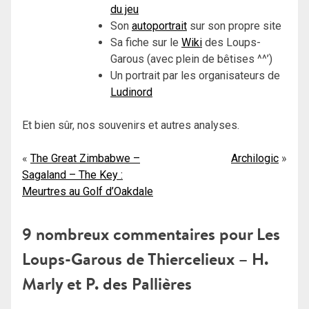
du jeu
Son
autoportrait
sur son propre site
Sa fiche sur le
Wiki
des Loups-
Garous (avec plein de bêtises ^^’)
Un portrait par les organisateurs de
Ludinord
Et bien sûr, nos souvenirs et autres analyses.
Navigation
The Great Zimbabwe –
Archilogic
Sagaland – The Key :
de
Meurtres au Golf d’Oakdale
l’article
9 nombreux commentaires pour
Les
Loups-Garous de Thiercelieux – H.
Marly et P. des Pallières