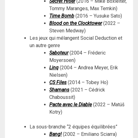
Secret Hitler
(2016 – Mike Boxleiter,
Tommy Maranges, Max Temkin)
Time Bomb
(2016 – Yusuke Sato)
Blood on the Clocktower
(2022 –
Steven Medway)
Les jeux qui mélangent Social Deduction et
un autre genre
Saboteur
(2004 – Fréderic
Moyersoen)
Linq
(2004 – Andrea Meyer, Erik
Nielsen)
CS Files
(2014 – Tobey Ho)
Shamans
(2021 – Cédrick
Chaboussit)
Pacte avec le Diable
(2022 – Matúš
Kotry)
La sous-branche “2 équipes équilibrées”
Bang!
(2002 – Emiliano Sciarra)