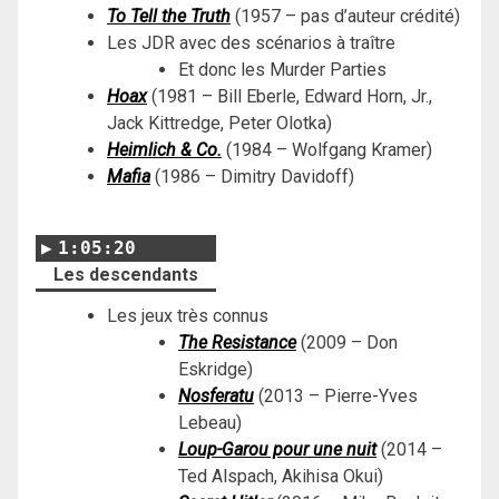
To Tell the Truth
(1957 – pas d’auteur crédité)
Les JDR avec des scénarios à traître
Et donc les Murder Parties
Hoax
(1981 – Bill Eberle, Edward Horn, Jr.,
Jack Kittredge, Peter Olotka)
Heimlich & Co.
(
1984 – Wolfgang Kramer
)
Mafia
(1986 – Dimitry Davidoff)
1:05:20
Les descendants
Les jeux très connus
The Resistance
(2009 – Don
Eskridge)
Nosferatu
(2013 – Pierre-Yves
Lebeau)
Loup-Garou
pour une nuit
(2014 –
Ted Alspach, Akihisa Okui)