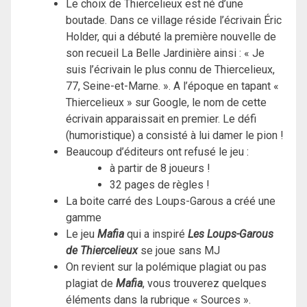
Le choix de Thiercelieux est né d’une
boutade. Dans ce village réside l’écrivain Éric
Holder, qui a débuté la première nouvelle de
son recueil La Belle Jardinière ainsi : « Je
suis l’écrivain le plus connu de Thiercelieux,
77, Seine-et-Marne. ». A l’époque en tapant «
Thiercelieux » sur Google, le nom de cette
écrivain apparaissait en premier. Le défi
(humoristique) a consisté à lui damer le pion !
Beaucoup d’éditeurs ont refusé le jeu :
à partir de 8 joueurs !
32 pages de règles !
La boite carré des Loups-Garous a créé une
gamme
Le jeu
Mafia
qui a inspiré
Les Loups-Garous
de Thiercelieux
se joue sans MJ
On revient sur la polémique plagiat ou pas
plagiat de
Mafia
, vous trouverez quelques
éléments dans la rubrique « Sources ».