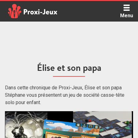
Skip
to
Menu
content
Proxi Jeux - Le podcast qui vous parle de jeux de société
Élise et son papa
Dans cette chronique de Proxi-Jeux, Élise et son papa
Stéphane vous présentent un jeu de société casse-tête
solo pour enfant.