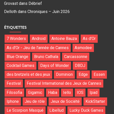
Grovast
dans
Débrief
Delloth
dans
Chroniques – Juin 2026
ÉTIQUETTES
7 Wonders
Android
Antoine Bauza
As d'Or
As d'Or - Jeu de l'année de Cannes
Asmodee
Blue Orange
Bruno Cathala
Carcassonne
Cocktail Games
Days of Wonder
DBDJ
des bretzels et des jeux
Dominion
Edge
Essen
Festival
Festival International des Jeux de Cannes
Filosofia
Gigamic
Haba
Iello
IOS
Ipad
Iphone
Jeu de rôle
Jeux de Société
KickStarter
Le Scorpion Masqué
Libellud
Lucky Duck Games