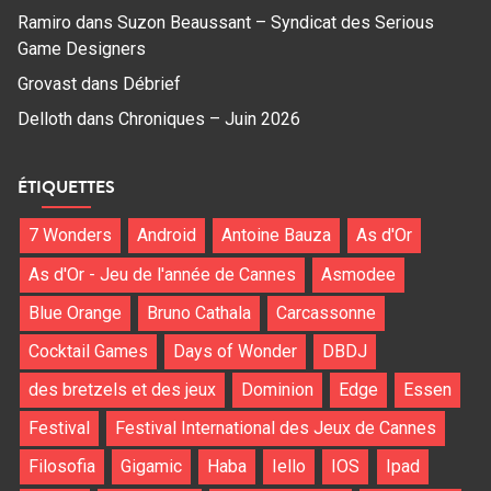
Ramiro
dans
Suzon Beaussant – Syndicat des Serious
Game Designers
Grovast
dans
Débrief
Delloth
dans
Chroniques – Juin 2026
ÉTIQUETTES
7 Wonders
Android
Antoine Bauza
As d'Or
As d'Or - Jeu de l'année de Cannes
Asmodee
Blue Orange
Bruno Cathala
Carcassonne
Cocktail Games
Days of Wonder
DBDJ
des bretzels et des jeux
Dominion
Edge
Essen
Festival
Festival International des Jeux de Cannes
Filosofia
Gigamic
Haba
Iello
IOS
Ipad