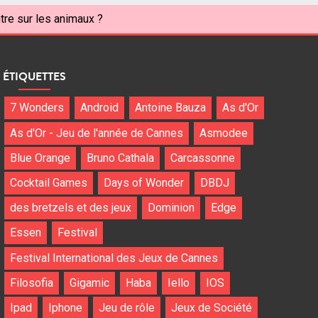
tre sur les animaux ?
ÉTIQUETTES
7 Wonders
Android
Antoine Bauza
As d'Or
As d'Or - Jeu de l'année de Cannes
Asmodee
Blue Orange
Bruno Cathala
Carcassonne
Cocktail Games
Days of Wonder
DBDJ
des bretzels et des jeux
Dominion
Edge
Essen
Festival
Festival International des Jeux de Cannes
Filosofia
Gigamic
Haba
Iello
IOS
Ipad
Iphone
Jeu de rôle
Jeux de Société