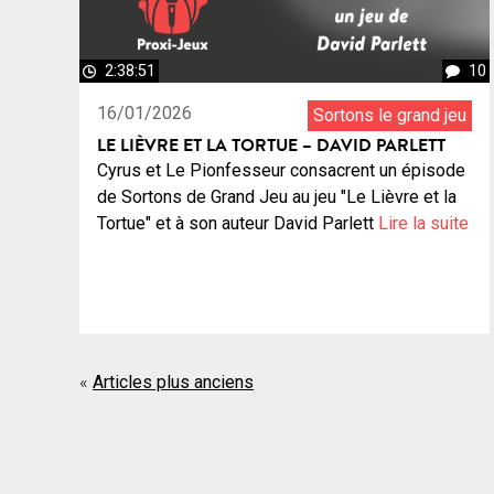
2:38:51
10
16/01/2026
Sortons le grand jeu
LE LIÈVRE ET LA TORTUE – DAVID PARLETT
Cyrus et Le Pionfesseur consacrent un épisode
de Sortons de Grand Jeu au jeu "Le Lièvre et la
Tortue" et à son auteur David Parlett
Lire la suite
Navigation
Articles plus anciens
des
articles