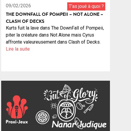
09/02/2026
T'as joué à quoi ?
THE DOWNFALL OF POMPEII – NOT ALONE –
CLASH OF DECKS
Kurts fuit la lave dans The DownFall of Pompeii,
piter la créature dans Not Alone mais Cyrus
affronte valeureusement dans Clash of Decks.
Lire la suite