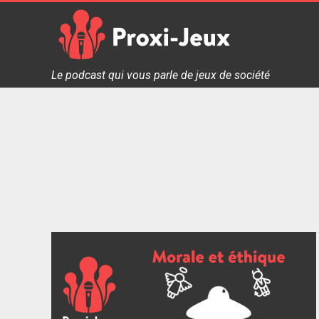
Skip
to
content
Proxi Jeux - Le podcast qui vous parle de jeux de soc
Le podcast qui vous parle de jeux de société