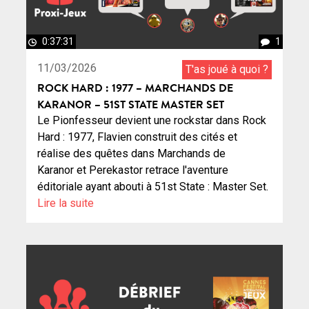
0:37:31
1
11/03/2026
T'as joué à quoi ?
ROCK HARD : 1977 – MARCHANDS DE
KARANOR – 51ST STATE MASTER SET
Le Pionfesseur devient une rockstar dans Rock
Hard : 1977, Flavien construit des cités et
réalise des quêtes dans Marchands de
Karanor et Perekastor retrace l'aventure
éditoriale ayant abouti à 51st State : Master Set.
Lire la suite