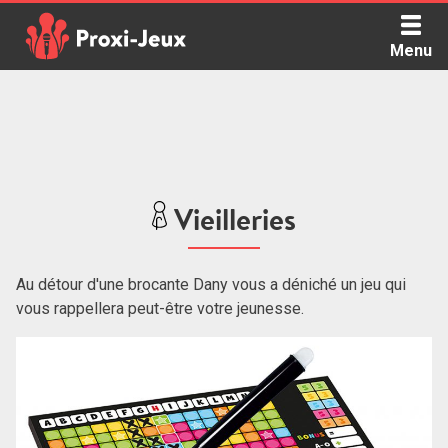
Skip
to
Menu
content
Proxi Jeux - Le podcast qui vous parle de jeux de société
Vieilleries
Au détour d'une brocante Dany vous a déniché un jeu qui
vous rappellera peut-être votre jeunesse.