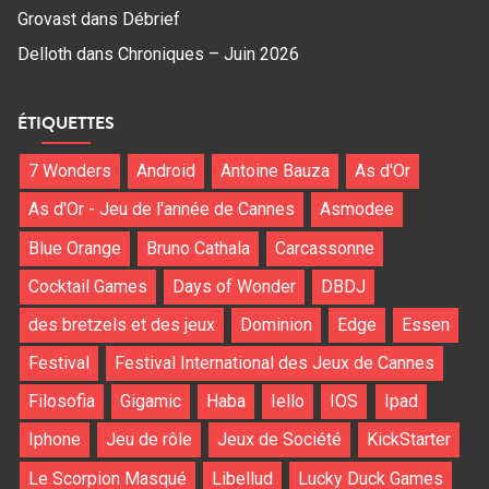
Grovast
dans
Débrief
Delloth
dans
Chroniques – Juin 2026
ÉTIQUETTES
7 Wonders
Android
Antoine Bauza
As d'Or
As d'Or - Jeu de l'année de Cannes
Asmodee
Blue Orange
Bruno Cathala
Carcassonne
Cocktail Games
Days of Wonder
DBDJ
des bretzels et des jeux
Dominion
Edge
Essen
Festival
Festival International des Jeux de Cannes
Filosofia
Gigamic
Haba
Iello
IOS
Ipad
Iphone
Jeu de rôle
Jeux de Société
KickStarter
Le Scorpion Masqué
Libellud
Lucky Duck Games