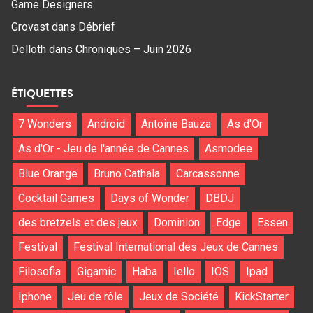
Game Designers
Grovast
dans
Débrief
Delloth
dans
Chroniques – Juin 2026
ÉTIQUETTES
7 Wonders
Android
Antoine Bauza
As d'Or
As d'Or - Jeu de l'année de Cannes
Asmodee
Blue Orange
Bruno Cathala
Carcassonne
Cocktail Games
Days of Wonder
DBDJ
des bretzels et des jeux
Dominion
Edge
Essen
Festival
Festival International des Jeux de Cannes
Filosofia
Gigamic
Haba
Iello
IOS
Ipad
Iphone
Jeu de rôle
Jeux de Société
KickStarter