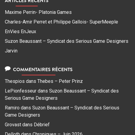
ARTICLES RÉCENTS
Maxime Perrin- Platonia Games
Charles-Amir Perret et Philippe Gallois- SuperMeeple
EnVies EnJeux
Suzon Beaussant – Syndicat des Serious Game Designers
Jarvin
COMMENTAIRES RÉCENTS
Thespios
dans
Thebes – Peter Prinz
LePionfesseur
dans
Suzon Beaussant – Syndicat des
Serious Game Designers
Ramiro
dans
Suzon Beaussant – Syndicat des Serious
Game Designers
Grovast
dans
Débrief
Delloth
dans
Chroniques – Juin 2026