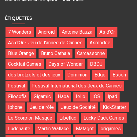
ÉTIQUETTES
7 Wonders
Android
Antoine Bauza
As d'Or
As d'Or - Jeu de l'année de Cannes
Asmodee
Blue Orange
Bruno Cathala
Carcassonne
Cocktail Games
Days of Wonder
DBDJ
des bretzels et des jeux
Dominion
Edge
Essen
Festival
Festival International des Jeux de Cannes
Filosofia
Gigamic
Haba
Iello
IOS
Ipad
Iphone
Jeu de rôle
Jeux de Société
KickStarter
Le Scorpion Masqué
Libellud
Lucky Duck Games
Ludonaute
Martin Wallace
Matagot
origames