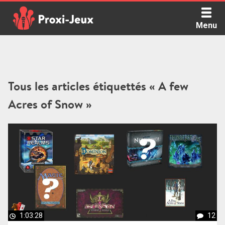
Skip
to
Menu
content
Proxi Jeux - Le podcast qui vous parle de jeux de société
Tous les articles étiquettés « A few
Acres of Snow »
1:03:28
12