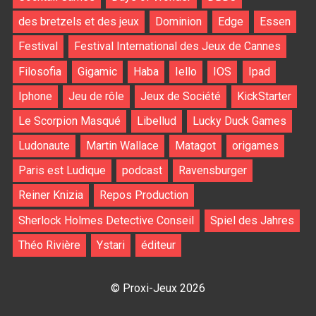
des bretzels et des jeux
Dominion
Edge
Essen
Festival
Festival International des Jeux de Cannes
Filosofia
Gigamic
Haba
Iello
IOS
Ipad
Iphone
Jeu de rôle
Jeux de Société
KickStarter
Le Scorpion Masqué
Libellud
Lucky Duck Games
Ludonaute
Martin Wallace
Matagot
origames
Paris est Ludique
podcast
Ravensburger
Reiner Knizia
Repos Production
Sherlock Holmes Detective Conseil
Spiel des Jahres
Théo Rivière
Ystari
éditeur
© Proxi-Jeux 2026