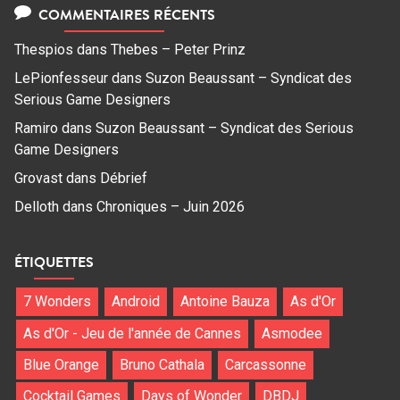
COMMENTAIRES RÉCENTS
Thespios
dans
Thebes – Peter Prinz
LePionfesseur
dans
Suzon Beaussant – Syndicat des
Serious Game Designers
Ramiro
dans
Suzon Beaussant – Syndicat des Serious
Game Designers
Grovast
dans
Débrief
Delloth
dans
Chroniques – Juin 2026
ÉTIQUETTES
7 Wonders
Android
Antoine Bauza
As d'Or
As d'Or - Jeu de l'année de Cannes
Asmodee
Blue Orange
Bruno Cathala
Carcassonne
Cocktail Games
Days of Wonder
DBDJ