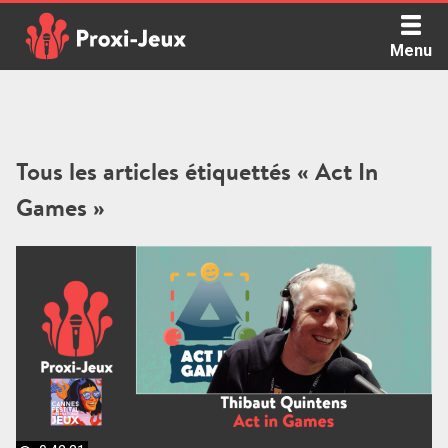
Skip
to
Menu
content
Proxi Jeux - Le podcast qui vous parle de jeux de société
Tous les articles étiquettés « Act In
Games »