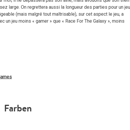
pour moi, il ne dépassera pas son aîné, mais avouons que son thè
assez large. On regrettera aussi la longueur des parties pour un je
geable (mais malgré tout maîtrisable), sur cet aspect le jeu, a
vec un jeu moins « gamer » que « Race For The Galaxy », moins
Games
Farben