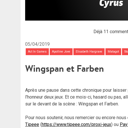
Déjà 11 comment
05/04/2019
Act In Games
Apolline Jove
Elisabeth Hargrave
Matagot
St
Wingspan et Farben
Après une pause dans cette chronique pour laisser 
l’honneur deux jeux. Et ce mois-ci, hasard ou pas, al
sur le devant de la scène : Wingspan et Farben.
Pour nous soutenir, nous remercier ou encore nous 
Tipeee
(
https://www.tipeee.com/proxi-jeux
) ou
Pay