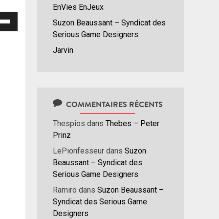
EnVies EnJeux
isez
Suzon Beaussant – Syndicat des
Serious Game Designers
hes
Jarvin
/bas
r
menter
nuer
COMMENTAIRES RÉCENTS
ume.
Thespios
dans
Thebes – Peter
Prinz
LePionfesseur
dans
Suzon
Beaussant – Syndicat des
Serious Game Designers
Ramiro
dans
Suzon Beaussant –
Syndicat des Serious Game
Designers