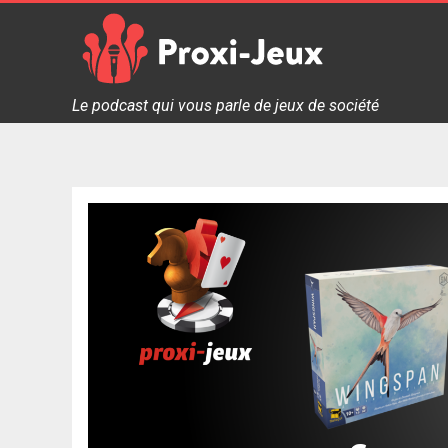
Skip
to
content
Proxi Jeux - Le podcast qui vous parle de jeux de soc
Le podcast qui vous parle de jeux de société