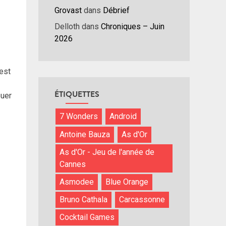
Grovast
dans
Débrief
Delloth
dans
Chroniques – Juin
2026
 est
ÉTIQUETTES
ouer
7 Wonders
Android
Antoine Bauza
As d'Or
As d'Or - Jeu de l'année de
Cannes
Asmodee
Blue Orange
Bruno Cathala
Carcassonne
Cocktail Games