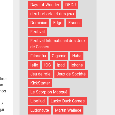
Days of Wonder
DBDJ
des bretzels et des jeux
Dominion
Edge
Essen
Festival
Festival International des Jeux
de Cannes
Filosofia
Gigamic
Haba
Iello
IOS
Ipad
Iphone
Jeu de rôle
Jeux de Société
irer
KickStarter
un
 nos
Le Scorpion Masqué
Libellud
Lucky Duck Games
 7
qui
Ludonaute
Martin Wallace