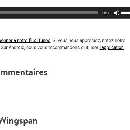
Util
00:00
les
flèc
haut
pou
onner à notre flux iTunes
. Si vous nous appréciez, notez notre
aug
 Sur Android, nous vous recommandons d’utiliser
l’application
ou
dimi
le
mmentaires
vol
Wingspan