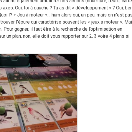
us allons également améliorer nos actions (nourriture, œufs, cart
s axes. Oui, toi à gauche ? Tu as dit « développement » ? Oui, ben
 Quoi !? « Jeu à moteur »… hum alors oui, un peu, mais on n’est pa
trouver l’épure qui caractérise souvent les « jeux à moteur ». Ma
. Pour gagner, il faut être à la recherche de l’optimisation en
 un plan, non, elle doit vous rapporter sur 2, 3 voire 4 plans si