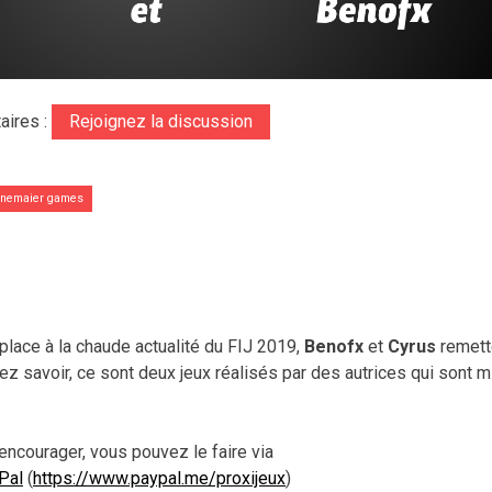
aires :
Rejoignez la discussion
onemaier games
place à la chaude actualité du FIJ 2019,
Benofx
et
Cyrus
remett
lez savoir, ce sont deux jeux réalisés par des autrices qui sont m
encourager, vous pouvez le faire via
Pal
(
https://www.paypal.me/proxijeux
)