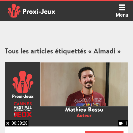
Skip
to
Menu
content
Proxi Jeux - Le podcast qui vous parle de jeux de société
Tous les articles étiquettés « Almadi »
00:38:28
1