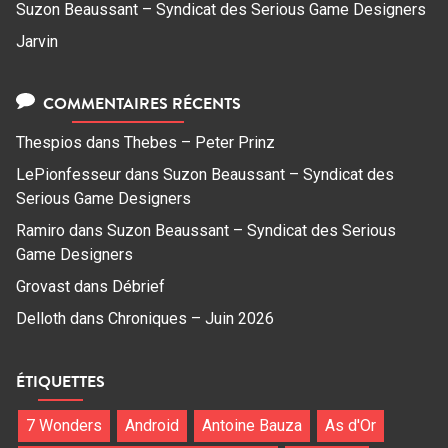
Suzon Beaussant – Syndicat des Serious Game Designers
Jarvin
COMMENTAIRES RÉCENTS
Thespios
dans
Thebes – Peter Prinz
LePionfesseur
dans
Suzon Beaussant – Syndicat des
Serious Game Designers
Ramiro
dans
Suzon Beaussant – Syndicat des Serious
Game Designers
Grovast
dans
Débrief
Delloth
dans
Chroniques – Juin 2026
ÉTIQUETTES
7 Wonders
Android
Antoine Bauza
As d'Or