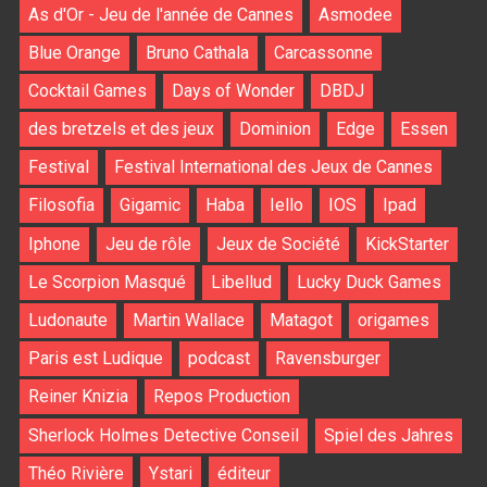
As d'Or - Jeu de l'année de Cannes
Asmodee
Blue Orange
Bruno Cathala
Carcassonne
Cocktail Games
Days of Wonder
DBDJ
des bretzels et des jeux
Dominion
Edge
Essen
Festival
Festival International des Jeux de Cannes
Filosofia
Gigamic
Haba
Iello
IOS
Ipad
Iphone
Jeu de rôle
Jeux de Société
KickStarter
Le Scorpion Masqué
Libellud
Lucky Duck Games
Ludonaute
Martin Wallace
Matagot
origames
Paris est Ludique
podcast
Ravensburger
Reiner Knizia
Repos Production
Sherlock Holmes Detective Conseil
Spiel des Jahres
Théo Rivière
Ystari
éditeur