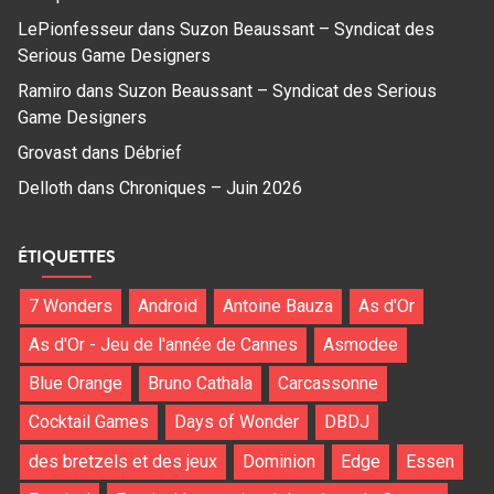
LePionfesseur
dans
Suzon Beaussant – Syndicat des
Serious Game Designers
Ramiro
dans
Suzon Beaussant – Syndicat des Serious
Game Designers
Grovast
dans
Débrief
Delloth
dans
Chroniques – Juin 2026
ÉTIQUETTES
7 Wonders
Android
Antoine Bauza
As d'Or
As d'Or - Jeu de l'année de Cannes
Asmodee
Blue Orange
Bruno Cathala
Carcassonne
Cocktail Games
Days of Wonder
DBDJ
des bretzels et des jeux
Dominion
Edge
Essen