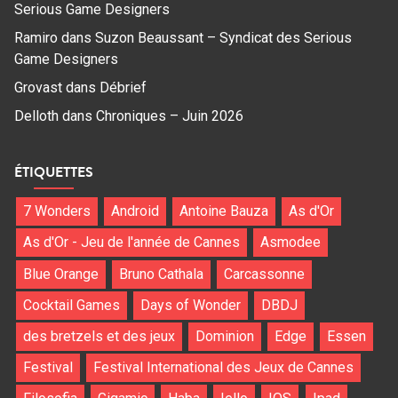
Serious Game Designers
Ramiro
dans
Suzon Beaussant – Syndicat des Serious
Game Designers
Grovast
dans
Débrief
Delloth
dans
Chroniques – Juin 2026
ÉTIQUETTES
7 Wonders
Android
Antoine Bauza
As d'Or
As d'Or - Jeu de l'année de Cannes
Asmodee
Blue Orange
Bruno Cathala
Carcassonne
Cocktail Games
Days of Wonder
DBDJ
des bretzels et des jeux
Dominion
Edge
Essen
Festival
Festival International des Jeux de Cannes