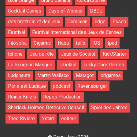
Blue Orange
Bruno Cathala
Carcassonne
Cocktail Games
Days of Wonder
DBDJ
des bretzels et des jeux
Dominion
Edge
Essen
Festival
Festival International des Jeux de Cannes
Filosofia
Gigamic
Haba
Iello
IOS
Ipad
Iphone
Jeu de rôle
Jeux de Société
KickStarter
Le Scorpion Masqué
Libellud
Lucky Duck Games
Ludonaute
Martin Wallace
Matagot
origames
Paris est Ludique
podcast
Ravensburger
Reiner Knizia
Repos Production
Sherlock Holmes Detective Conseil
Spiel des Jahres
Théo Rivière
Ystari
éditeur