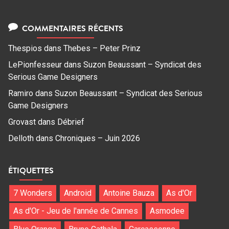
COMMENTAIRES RÉCENTS
Thespios
dans
Thebes – Peter Prinz
LePionfesseur
dans
Suzon Beaussant – Syndicat des
Serious Game Designers
Ramiro
dans
Suzon Beaussant – Syndicat des Serious
Game Designers
Grovast
dans
Débrief
Delloth
dans
Chroniques – Juin 2026
ÉTIQUETTES
7 Wonders
Android
Antoine Bauza
As d'Or
As d'Or - Jeu de l'année de Cannes
Asmodee