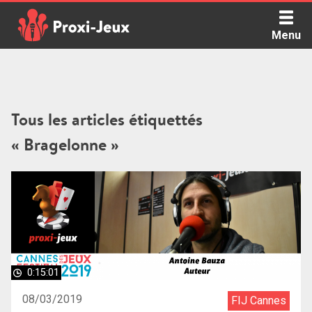
Skip
to
Menu
content
Proxi Jeux - Le podcast qui vous parle de jeux de société
Tous les articles étiquettés
« Bragelonne »
0:15:01
08/03/2019
FIJ Cannes