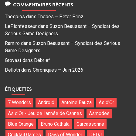
COMMENTAIRES RÉCENTS
Thespios
dans
Thebes – Peter Prinz
LePionfesseur
dans
Suzon Beaussant – Syndicat des
Serious Game Designers
Ramiro
dans
Suzon Beaussant – Syndicat des Serious
Game Designers
Grovast
dans
Débrief
Delloth
dans
Chroniques – Juin 2026
ÉTIQUETTES
7 Wonders
Android
Antoine Bauza
As d'Or
As d'Or - Jeu de l'année de Cannes
Asmodee
Blue Orange
Bruno Cathala
Carcassonne
Cocktail Games
Days of Wonder
DBDJ