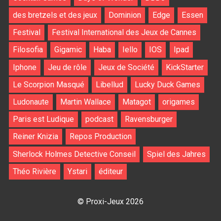
des bretzels et des jeux
Dominion
Edge
Essen
Festival
Festival International des Jeux de Cannes
Filosofia
Gigamic
Haba
Iello
IOS
Ipad
Iphone
Jeu de rôle
Jeux de Société
KickStarter
Le Scorpion Masqué
Libellud
Lucky Duck Games
Ludonaute
Martin Wallace
Matagot
origames
Paris est Ludique
podcast
Ravensburger
Reiner Knizia
Repos Production
Sherlock Holmes Detective Conseil
Spiel des Jahres
Théo Rivière
Ystari
éditeur
© Proxi-Jeux 2026