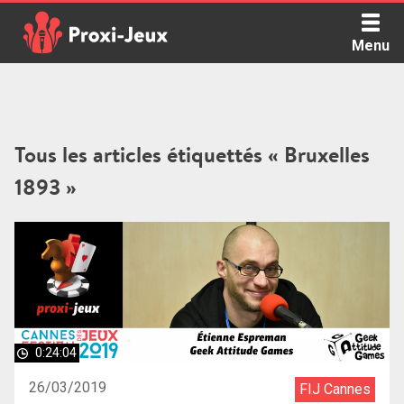
Skip
to
Menu
content
Proxi Jeux - Le podcast qui vous parle de jeux de société
Tous les articles étiquettés « Bruxelles
1893 »
0:24:04
26/03/2019
FIJ Cannes