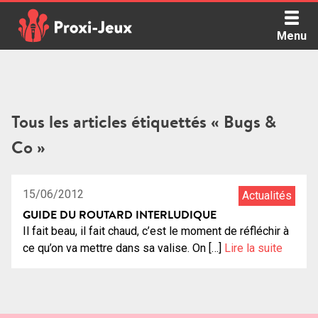
Skip
to
Menu
content
Proxi Jeux - Le podcast qui vous parle de jeux de société
Tous les articles étiquettés « Bugs &
Co »
0:59:18
25
15/06/2012
Actualités
GUIDE DU ROUTARD INTERLUDIQUE
Il fait beau, il fait chaud, c’est le moment de réfléchir à
ce qu’on va mettre dans sa valise. On […]
Lire la suite