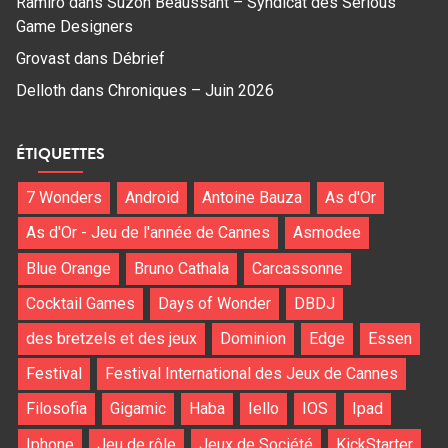
Ramiro
dans
Suzon Beaussant – Syndicat des Serious
Game Designers
Grovast
dans
Débrief
Delloth
dans
Chroniques – Juin 2026
ÉTIQUETTES
7 Wonders
Android
Antoine Bauza
As d'Or
As d'Or - Jeu de l'année de Cannes
Asmodee
Blue Orange
Bruno Cathala
Carcassonne
Cocktail Games
Days of Wonder
DBDJ
des bretzels et des jeux
Dominion
Edge
Essen
Festival
Festival International des Jeux de Cannes
Filosofia
Gigamic
Haba
Iello
IOS
Ipad
Iphone
Jeu de rôle
Jeux de Société
KickStarter