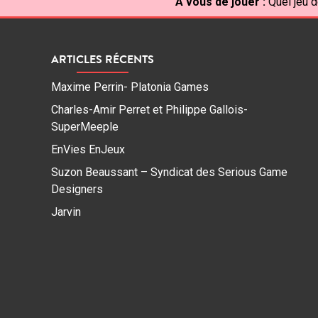
À vous de jouer :
Quel jeu d
ARTICLES RÉCENTS
Maxime Perrin- Platonia Games
Charles-Amir Perret et Philippe Gallois-
SuperMeeple
EnVies EnJeux
Suzon Beaussant – Syndicat des Serious Game
Designers
Jarvin