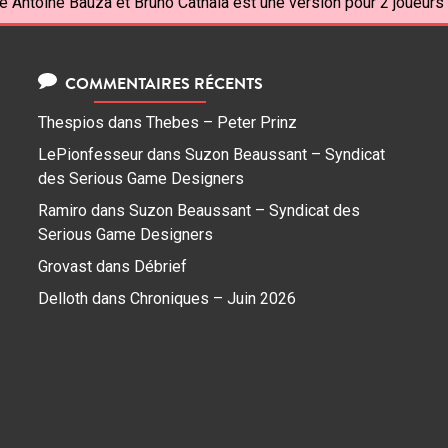
e Antoine Bauza et Bruno Cathala est une version pour 2 joueurs 
COMMENTAIRES RÉCENTS
Thespios
dans
Thebes – Peter Prinz
LePionfesseur
dans
Suzon Beaussant – Syndicat
des Serious Game Designers
Ramiro
dans
Suzon Beaussant – Syndicat des
Serious Game Designers
Grovast
dans
Débrief
Delloth
dans
Chroniques – Juin 2026