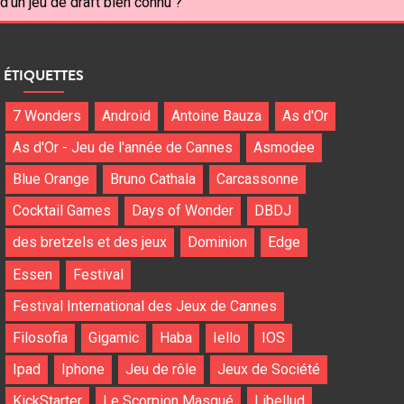
d'un jeu de draft bien connu ?
ÉTIQUETTES
7 Wonders
Android
Antoine Bauza
As d'Or
As d'Or - Jeu de l'année de Cannes
Asmodee
Blue Orange
Bruno Cathala
Carcassonne
Cocktail Games
Days of Wonder
DBDJ
des bretzels et des jeux
Dominion
Edge
Essen
Festival
Festival International des Jeux de Cannes
Filosofia
Gigamic
Haba
Iello
IOS
Ipad
Iphone
Jeu de rôle
Jeux de Société
KickStarter
Le Scorpion Masqué
Libellud