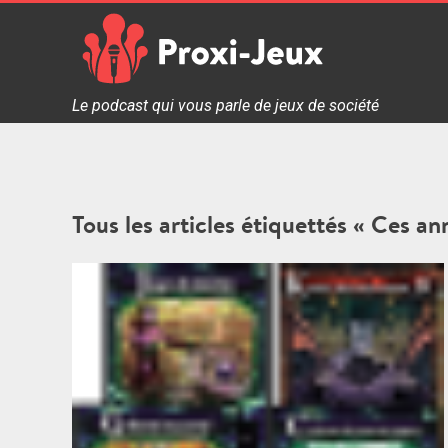
Skip
to
content
Proxi Jeux - Le podcast qui vous parle de jeux de soc
Le podcast qui vous parle de jeux de société
Tous les articles étiquettés « Ces an