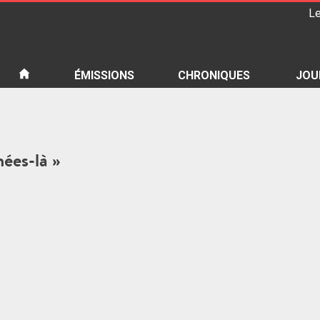
Le
iété
ÉMISSIONS
CHRONIQUES
JOU
nées-là »