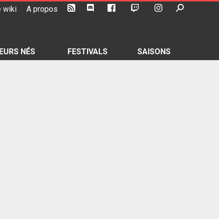
 wiki
A propos
EURS NÉS
FESTIVALS
SAISONS